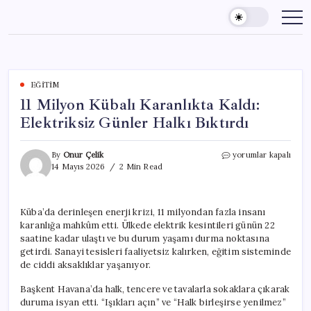
Skip
to
content
EĞITIM
11 Milyon Kübalı Karanlıkta Kaldı:
Elektriksiz Günler Halkı Bıktırdı
11
By
Onur Çelik
yorumlar kapalı
Milyon
14 Mayıs 2026
2 Min Read
Kübalı
Karanlıkta
Kaldı:
Küba’da derinleşen enerji krizi, 11 milyondan fazla insanı
Elektriksiz
karanlığa mahkûm etti. Ülkede elektrik kesintileri günün 22
Günler
Halkı
saatine kadar ulaştı ve bu durum yaşamı durma noktasına
Bıktırdı
getirdi. Sanayi tesisleri faaliyetsiz kalırken, eğitim sisteminde
için
de ciddi aksaklıklar yaşanıyor.
Başkent Havana’da halk, tencere ve tavalarla sokaklara çıkarak
duruma isyan etti. “Işıkları açın” ve “Halk birleşirse yenilmez”