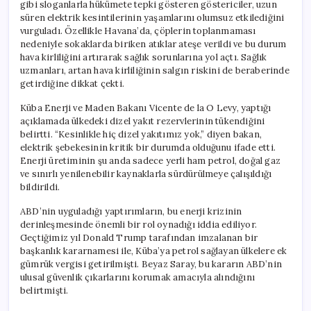
gibi sloganlarla hükümete tepki gösteren göstericiler, uzun
süren elektrik kesintilerinin yaşamlarını olumsuz etkilediğini
vurguladı. Özellikle Havana’da, çöplerin toplanmaması
nedeniyle sokaklarda biriken atıklar ateşe verildi ve bu durum
hava kirliliğini artırarak sağlık sorunlarına yol açtı. Sağlık
uzmanları, artan hava kirliliğinin salgın riskini de beraberinde
getirdiğine dikkat çekti.
Küba Enerji ve Maden Bakanı Vicente de la O Levy, yaptığı
açıklamada ülkedeki dizel yakıt rezervlerinin tükendiğini
belirtti. “Kesinlikle hiç dizel yakıtımız yok,” diyen bakan,
elektrik şebekesinin kritik bir durumda olduğunu ifade etti.
Enerji üretiminin şu anda sadece yerli ham petrol, doğal gaz
ve sınırlı yenilenebilir kaynaklarla sürdürülmeye çalışıldığı
bildirildi.
ABD’nin uyguladığı yaptırımların, bu enerji krizinin
derinleşmesinde önemli bir rol oynadığı iddia ediliyor.
Geçtiğimiz yıl Donald Trump tarafından imzalanan bir
başkanlık kararnamesi ile, Küba’ya petrol sağlayan ülkelere ek
gümrük vergisi getirilmişti. Beyaz Saray, bu kararın ABD’nin
ulusal güvenlik çıkarlarını korumak amacıyla alındığını
belirtmişti.