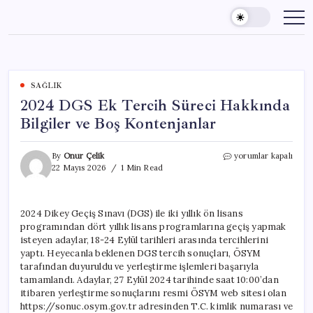
Skip
to
content
SAĞLIK
2024 DGS Ek Tercih Süreci Hakkında
Bilgiler ve Boş Kontenjanlar
2024
By
Onur Çelik
yorumlar kapalı
DGS
22 Mayıs 2026
1 Min Read
Ek
Tercih
Süreci
2024 Dikey Geçiş Sınavı (DGS) ile iki yıllık ön lisans
Hakkında
programından dört yıllık lisans programlarına geçiş yapmak
Bilgiler
ve
isteyen adaylar, 18-24 Eylül tarihleri arasında tercihlerini
Boş
yaptı. Heyecanla beklenen DGS tercih sonuçları, ÖSYM
Kontenjanlar
tarafından duyuruldu ve yerleştirme işlemleri başarıyla
için
tamamlandı. Adaylar, 27 Eylül 2024 tarihinde saat 10:00’dan
itibaren yerleştirme sonuçlarını resmi ÖSYM web sitesi olan
https://sonuc.osym.gov.tr adresinden T.C. kimlik numarası ve