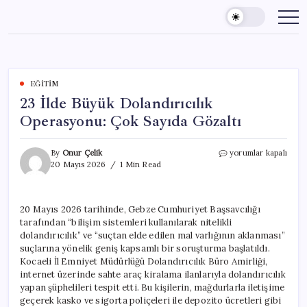
Skip
to
content
EĞITIM
23 İlde Büyük Dolandırıcılık
Operasyonu: Çok Sayıda Gözaltı
23
By
Onur Çelik
yorumlar kapalı
İlde
20 Mayıs 2026
1 Min Read
Büyük
Dolandırıcılık
Operasyonu:
20 Mayıs 2026 tarihinde, Gebze Cumhuriyet Başsavcılığı
Çok
tarafından “bilişim sistemleri kullanılarak nitelikli
Sayıda
Gözaltı
dolandırıcılık” ve “suçtan elde edilen mal varlığının aklanması”
için
suçlarına yönelik geniş kapsamlı bir soruşturma başlatıldı.
Kocaeli İl Emniyet Müdürlüğü Dolandırıcılık Büro Amirliği,
internet üzerinde sahte araç kiralama ilanlarıyla dolandırıcılık
yapan şüphelileri tespit etti. Bu kişilerin, mağdurlarla iletişime
geçerek kasko ve sigorta poliçeleri ile depozito ücretleri gibi