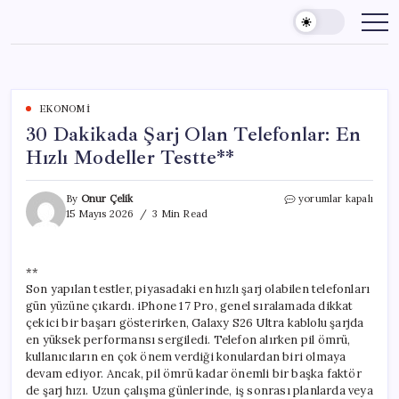
Skip
to
content
EKONOMI
30 Dakikada Şarj Olan Telefonlar: En
Hızlı Modeller Testte**
30
By
Onur Çelik
yorumlar kapalı
Dakikada
15 Mayıs 2026
3 Min Read
Şarj
Olan
Telefonlar:
**
En
Son yapılan testler, piyasadaki en hızlı şarj olabilen telefonları
Hızlı
Modeller
gün yüzüne çıkardı. iPhone 17 Pro, genel sıralamada dikkat
Testte**
çekici bir başarı gösterirken, Galaxy S26 Ultra kablolu şarjda
için
en yüksek performansı sergiledi. Telefon alırken pil ömrü,
kullanıcıların en çok önem verdiği konulardan biri olmaya
devam ediyor. Ancak, pil ömrü kadar önemli bir başka faktör
de şarj hızı. Uzun çalışma günlerinde, iş sonrası planlarda veya