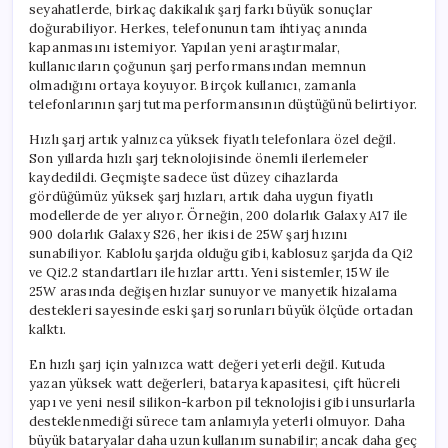
seyahatlerde, birkaç dakikalık şarj farkı büyük sonuçlar
doğurabiliyor. Herkes, telefonunun tam ihtiyaç anında
kapanmasını istemiyor. Yapılan yeni araştırmalar,
kullanıcıların çoğunun şarj performansından memnun
olmadığını ortaya koyuyor. Birçok kullanıcı, zamanla
telefonlarının şarj tutma performansının düştüğünü belirtiyor.
Hızlı şarj artık yalnızca yüksek fiyatlı telefonlara özel değil.
Son yıllarda hızlı şarj teknolojisinde önemli ilerlemeler
kaydedildi. Geçmişte sadece üst düzey cihazlarda
gördüğümüz yüksek şarj hızları, artık daha uygun fiyatlı
modellerde de yer alıyor. Örneğin, 200 dolarlık Galaxy A17 ile
900 dolarlık Galaxy S26, her ikisi de 25W şarj hızını
sunabiliyor. Kablolu şarjda olduğu gibi, kablosuz şarjda da Qi2
ve Qi2.2 standartları ile hızlar arttı. Yeni sistemler, 15W ile
25W arasında değişen hızlar sunuyor ve manyetik hizalama
destekleri sayesinde eski şarj sorunları büyük ölçüde ortadan
kalktı.
En hızlı şarj için yalnızca watt değeri yeterli değil. Kutuda
yazan yüksek watt değerleri, batarya kapasitesi, çift hücreli
yapı ve yeni nesil silikon-karbon pil teknolojisi gibi unsurlarla
desteklenmediği sürece tam anlamıyla yeterli olmuyor. Daha
büyük bataryalar daha uzun kullanım sunabilir; ancak daha geç