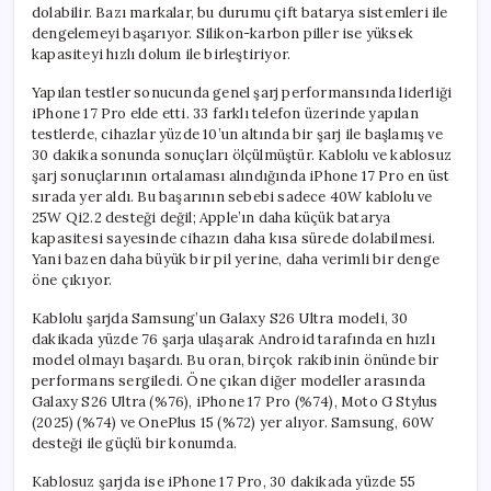
dolabilir. Bazı markalar, bu durumu çift batarya sistemleri ile
dengelemeyi başarıyor. Silikon-karbon piller ise yüksek
kapasiteyi hızlı dolum ile birleştiriyor.
Yapılan testler sonucunda genel şarj performansında liderliği
iPhone 17 Pro elde etti. 33 farklı telefon üzerinde yapılan
testlerde, cihazlar yüzde 10’un altında bir şarj ile başlamış ve
30 dakika sonunda sonuçları ölçülmüştür. Kablolu ve kablosuz
şarj sonuçlarının ortalaması alındığında iPhone 17 Pro en üst
sırada yer aldı. Bu başarının sebebi sadece 40W kablolu ve
25W Qi2.2 desteği değil; Apple’ın daha küçük batarya
kapasitesi sayesinde cihazın daha kısa sürede dolabilmesi.
Yani bazen daha büyük bir pil yerine, daha verimli bir denge
öne çıkıyor.
Kablolu şarjda Samsung’un Galaxy S26 Ultra modeli, 30
dakikada yüzde 76 şarja ulaşarak Android tarafında en hızlı
model olmayı başardı. Bu oran, birçok rakibinin önünde bir
performans sergiledi. Öne çıkan diğer modeller arasında
Galaxy S26 Ultra (%76), iPhone 17 Pro (%74), Moto G Stylus
(2025) (%74) ve OnePlus 15 (%72) yer alıyor. Samsung, 60W
desteği ile güçlü bir konumda.
Kablosuz şarjda ise iPhone 17 Pro, 30 dakikada yüzde 55