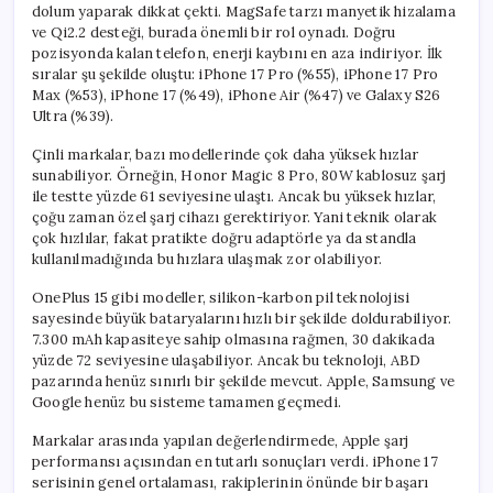
dolum yaparak dikkat çekti. MagSafe tarzı manyetik hizalama
ve Qi2.2 desteği, burada önemli bir rol oynadı. Doğru
pozisyonda kalan telefon, enerji kaybını en aza indiriyor. İlk
sıralar şu şekilde oluştu: iPhone 17 Pro (%55), iPhone 17 Pro
Max (%53), iPhone 17 (%49), iPhone Air (%47) ve Galaxy S26
Ultra (%39).
Çinli markalar, bazı modellerinde çok daha yüksek hızlar
sunabiliyor. Örneğin, Honor Magic 8 Pro, 80W kablosuz şarj
ile testte yüzde 61 seviyesine ulaştı. Ancak bu yüksek hızlar,
çoğu zaman özel şarj cihazı gerektiriyor. Yani teknik olarak
çok hızlılar, fakat pratikte doğru adaptörle ya da standla
kullanılmadığında bu hızlara ulaşmak zor olabiliyor.
OnePlus 15 gibi modeller, silikon-karbon pil teknolojisi
sayesinde büyük bataryalarını hızlı bir şekilde doldurabiliyor.
7.300 mAh kapasiteye sahip olmasına rağmen, 30 dakikada
yüzde 72 seviyesine ulaşabiliyor. Ancak bu teknoloji, ABD
pazarında henüz sınırlı bir şekilde mevcut. Apple, Samsung ve
Google henüz bu sisteme tamamen geçmedi.
Markalar arasında yapılan değerlendirmede, Apple şarj
performansı açısından en tutarlı sonuçları verdi. iPhone 17
serisinin genel ortalaması, rakiplerinin önünde bir başarı