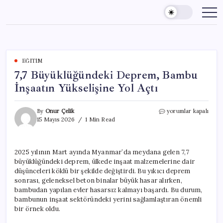
Skip
to
content
EĞITIM
7,7 Büyüklüğündeki Deprem, Bambu
İnşaatın Yükselişine Yol Açtı
7,7
By
Onur Çelik
yorumlar kapalı
Büyüklüğündeki
15 Mayıs 2026
1 Min Read
Deprem,
Bambu
İnşaatın
2025 yılının Mart ayında Myanmar’da meydana gelen 7,7
Yükselişine
büyüklüğündeki deprem, ülkede inşaat malzemelerine dair
Yol
Açtı
düşünceleri köklü bir şekilde değiştirdi. Bu yıkıcı deprem
için
sonrası, geleneksel beton binalar büyük hasar alırken,
bambudan yapılan evler hasarsız kalmayı başardı. Bu durum,
bambunun inşaat sektöründeki yerini sağlamlaştıran önemli
bir örnek oldu.