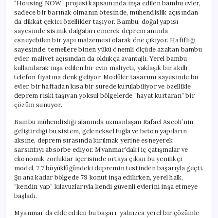
“Housing NOW” projesi kapsamında inşa edilen bambu evler,
sadece bir barınak olmanın ötesinde, mühendislik açısından
da dikkat çekici özellikler taşıyor. Bambu, doğal yapısı
sayesinde sismik dalgaları emerek deprem anında
esneyebilen bir yapı malzemesi olarak öne çıkıyor. Hafifliği
sayesinde, temellere binen yükü önemli ölçüde azaltan bambu
evler, maliyet açısından da oldukça avantajlı. Yerel bambu
kullanılarak inşa edilen bir evin maliyeti, yaklaşık bir akıllı
telefon fiyatına denk geliyor. Modüler tasarımı sayesinde bu
evler, bir haftadan kısa bir sürede kurulabiliyor ve özellikle
deprem riski taşıyan yoksul bölgelerde “hayat kurtaran” bir
çözüm sunuyor.
Bambu mühendisliği alanında uzmanlaşan Rafael Ascoli’nin
geliştirdiği bu sistem, geleneksel tuğla ve beton yapıların
aksine, deprem sırasında kırılmak yerine esneyerek
sarsıntıyı absorbe ediyor. Myanmar’daki iç çatışmalar ve
ekonomik zorluklar içerisinde ortaya çıkan bu yenilikçi
model, 7,7 büyüklüğündeki depremin testinden başarıyla geçti.
Şu ana kadar bölgede 79 konut inşa edilirken, yerel halk,
“kendin yap” kılavuzlarıyla kendi güvenli evlerini inşa etmeye
başladı.
Myanmar’da elde edilen bu başarı, yalnızca yerel bir çözümle