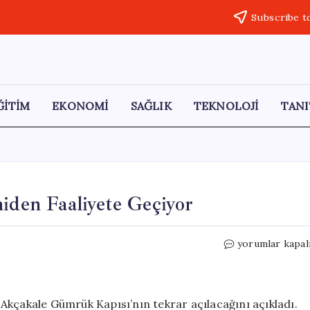
Subscribe t
ĞİTİM
EKONOMİ
SAĞLIK
TEKNOLOJİ
TANI
niden Faaliyete Geçiyor
Akçakale
yorumlar kapal
Sınır
Kapısı
Yarın
Yeniden
an Akçakale Gümrük Kapısı’nın tekrar açılacağını açıkladı.