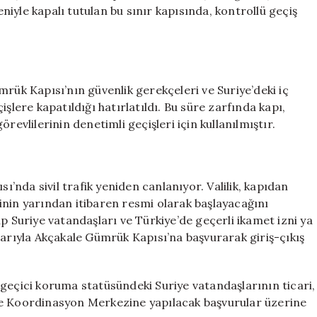
Faaliyete
eniyle kapalı tutulan bu sınır kapısında, kontrollü geçiş
Geçiyor
için
mrük Kapısı’nın güvenlik gerekçeleri ve Suriye’deki iç
eçişlere kapatıldığı hatırlatıldı. Bu süre zarfında kapı,
revlilerinin denetimli geçişleri için kullanılmıştır.
sı’nda sivil trafik yeniden canlanıyor. Valilik, kapıdan
erinin yarından itibaren resmi olarak başlayacağını
p Suriye vatandaşları ve Türkiye’de geçerli ikamet izni ya
larıyla Akçakale Gümrük Kapısı’na başvurarak giriş-çıkış
geçici koruma statüsündeki Suriye vatandaşlarının ticari,
ım ve Koordinasyon Merkezine yapılacak başvurular üzerine