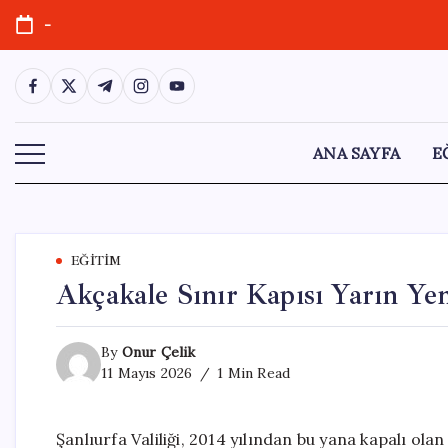
Skip
-
to
content
https://www.facebook.com/
https://twitter.com/
https://t.me/
https://www.instagram.com/
https://youtube.com/
ANA SAYFA
E
EĞITIM
Akçakale Sınır Kapısı Yarın Ye
By
Onur Çelik
11 Mayıs 2026
1 Min Read
Şanlıurfa Valiliği, 2014 yılından bu yana kapalı ol