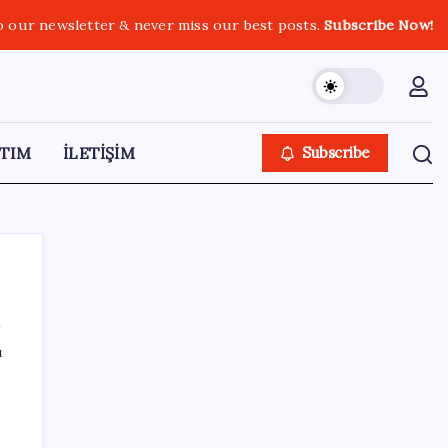
o our newsletter & never miss our best posts.
Subscribe Now!
TIM
İLETİŞİM
Subscribe
ı
SON YAZILAR
Parası olan da alamayabilir: Bu model
sadece 50 adet üretecek