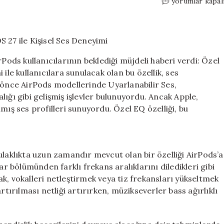
Apple
yorumlar kapal
AirPods’a
Özel
EQ
Özelliği
Geliyor:
ds kullanıcılarının beklediği müjdeli haberi verdi: Özel
iOS
ile kullanıcılara sunulacak olan bu özellik, ses
27
a önce AirPods modellerinde Uyarlanabilir Ses,
ile
Kişisel
ığı gibi gelişmiş işlevler bulunuyordu. Ancak Apple,
Ses
mış ses profilleri sunuyordu. Özel EQ özelliği, bu
Deneyimi
için
ulaklıkta uzun zamandır mevcut olan bir özelliği AirPods’a
ar bölümünden farklı frekans aralıklarını diledikleri gibi
k, vokalleri netleştirmek veya tiz frekansları yükseltmek
rtırılması netliği artırırken, müzikseverler bass ağırlıklı