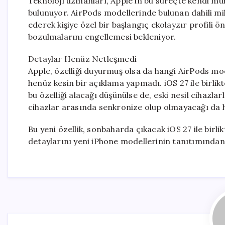
Teknoloji uzmanları, Apple’ın bu süreçte kendi mü
bulunuyor. AirPods modellerinde bulunan dahili mikr
ederek kişiye özel bir başlangıç ekolayzır profili
bozulmalarını engellemesi bekleniyor.
Detaylar Henüz Netleşmedi
Apple, özelliği duyurmuş olsa da hangi AirPods m
henüz kesin bir açıklama yapmadı. iOS 27 ile birli
bu özelliği alacağı düşünülse de, eski nesil cihazlarl
cihazlar arasında senkronize olup olmayacağı da h
Bu yeni özellik, sonbaharda çıkacak iOS 27 ile birlik
detaylarını yeni iPhone modellerinin tanıtımından