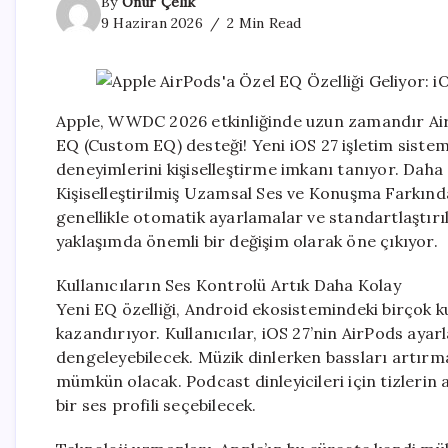
By
Onur Çelik
9 Haziran 2026
2 Min Read
Apple, WWDC 2026 etkinliğinde uzun zamandır AirPo
EQ (Custom EQ) desteği! Yeni iOS 27 işletim sistemi 
deneyimlerini kişiselleştirme imkanı tanıyor. Dah
Kişiselleştirilmiş Uzamsal Ses ve Konuşma Farkındal
genellikle otomatik ayarlamalar ve standartlaştırıl
yaklaşımda önemli bir değişim olarak öne çıkıyor.
Kullanıcıların Ses Kontrolü Artık Daha Kolay
Yeni EQ özelliği, Android ekosistemindeki birçok k
kazandırıyor. Kullanıcılar, iOS 27’nin AirPods ayarl
dengeleyebilecek. Müzik dinlerken bassları artırma
mümkün olacak. Podcast dinleyicileri için tizlerin a
bir ses profili seçebilecek.