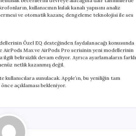
hendislik becerilerini devreye alacağına dair tahminlerde
ofonların, kullanıcının kulak kanalı yapısını analiz
 önermesi ve otomatik kazanç dengeleme teknolojisi ile ses
odellerinin Özel EQ desteğinden faydalanacağı konusunda
kte AirPods Max ve AirPods Pro serisinin yeni modellerinin
a ilgili belirsizlik devam ediyor. Ayrıca ayarlamaların farkl
enüz netlik kazanmış değil.
te kullanıcılara sunulacak. Apple’ın, bu yeniliğin tam
 önce açıklaması bekleniyor.