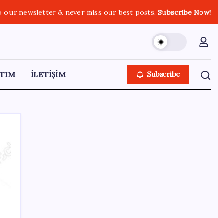
o our newsletter & never miss our best posts.
Subscribe Now!
TIM
İLETİŞİM
Subscribe
SON YAZILAR
Pixel Telefonlara Yapay Zeka Destekli Saat
Tasarımları Geliyor