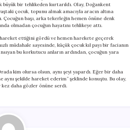
Payı
k büyük bir tehlikeden kurtarıldı. Olay, Doğankent
Kurtarıldı
yaştaki çocuk, topunu almak amacıyla aracın altına
için
dı. Çocuğun başı, arka tekerleğin hemen önüne denk
ında olmadan çocuğun hayatını tehlikeye attı.
 hareket ettiğini gördü ve hemen harekete geçerek
zlı müdahale sayesinde, küçük çocuk kıl payı bir facianın
ansıyan bu korkutucu anların ardından, çocuğun yara
rada kim olursa olsun, aynı şeyi yapardı. Eğer bir daha
 aynı şekilde hareket ederim” şeklinde konuştu. Bu olay,
r kez daha gözler önüne serdi.