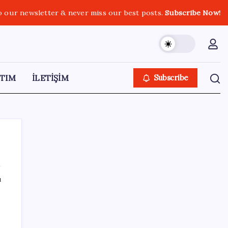
o our newsletter & never miss our best posts.
Subscribe Now!
TIM
İLETİŞİM
Subscribe
ı
SON YAZILAR
Parası olan da alamayabilir: Bu model
sadece 50 adet üretecek