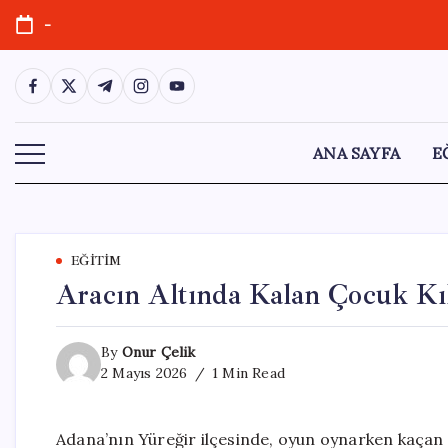
Skip
-
to
content
https://www.facebook.com/
https://twitter.com/
https://t.me/
https://www.instagram.com/
https://youtube.com/
ANA SAYFA
E
EĞITIM
Aracın Altında Kalan Çocuk Kıl
By
Onur Çelik
2 Mayıs 2026
1 Min Read
Adana’nın Yüreğir ilçesinde, oyun oynarken kaçan t