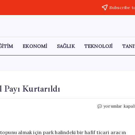
Subscribe t
ĞİTİM
EKONOMİ
SAĞLIK
TEKNOLOJİ
TANI
 Payı Kurtarıldı
Aracın
yorumlar kapal
Altında
Kalan
Çocuk
Kıl
opunu almak için park halindeki bir hafif ticari aracın