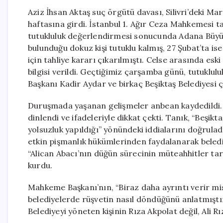
Aziz İhsan Aktaş suç örgütü davası, Silivri’deki 
haftasına girdi. İstanbul 1. Ağır Ceza Mahkemesi 
tutukluluk değerlendirmesi sonucunda Adana Büyük
bulunduğu dokuz kişi tutuklu kalmış, 27 Şubat’ta ise
için tahliye kararı çıkarılmıştı. Celse arasında es
bilgisi verildi. Geçtiğimiz çarşamba günü, tutuklu
Başkanı Kadir Aydar ve birkaç Beşiktaş Belediyesi 
Duruşmada yaşanan gelişmeler anbean kaydedildi.
dinlendi ve ifadeleriyle dikkat çekti. Tanık, “Beşikt
yolsuzluk yapıldığı” yönündeki iddialarını doğruladı.
etkin pişmanlık hükümlerinden faydalanarak belediy
“Alican Abacı’nın düğün sürecinin müteahhitler tar
kurdu.
Mahkeme Başkanı’nın, “Biraz daha ayrıntı verir mi
belediyelerde rüşvetin nasıl döndüğünü anlatmıştım
Belediyeyi yöneten kişinin Rıza Akpolat değil, Ali