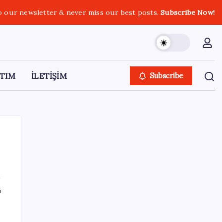
o our newsletter & never miss our best posts.
Subscribe Now!
TIM
İLETİŞİM
Subscribe
SON YAZILAR
ı
Parası olan da alamayabilir: Bu model
sadece 50 adet üretecek