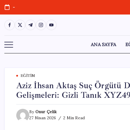
Skip
-
to
content
https://www.facebook.com/
https://twitter.com/
https://t.me/
https://www.instagram.com/
https://youtube.com/
ANA SAYFA
E
EĞITIM
Aziz İhsan Aktaş Suç Örgütü D
Gelişmeleri: Gizli Tanık XYZ4
By
Onur Çelik
27 Nisan 2026
2 Min Read