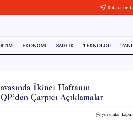
Subscribe t
ĞİTİM
EKONOMİ
SAĞLIK
TEKNOLOJİ
TANI
avasında İkinci Haftanın
9QP’den Çarpıcı Açıklamalar
Aziz
yorumlar kapal
İhsan
Aktaş
Suç