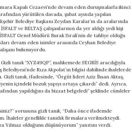
Örgütü
Marmara Kapalı Cezaevi’nde devam eden duruşmalarla ikinci
Davasında
tarafından yürütülen davada, şubat ayında yapılan
İkinci
şehir Belediye Başkanı Zeydan Karalar’ın da aralarında
Haftanın
 İSFALT ve BELTAŞ çalışanlarının da yer aldığı yedi kişi
Gelişmeleri:
ki İSFALT Genel Müdürü Burak Sırali’nin de tahliye olduğu
Gizli
lukları devam eden isimler arasında Ceyhan Belediye
Tanık
çalışanı bulunuyordu.
XYZ49QP’den
Çarpıcı
Açıklamalar
 Gizli tanık “XYZ49QP”, mahkemede SEGBİS aracılığıyla
için
aş Belediyesi’nde Rıza Akpolat’ın bilgisi dahilinde ihalelerde
 Gizli tanık, ifadesinde, “Örgüt lideri Aziz İhsan Aktaş,
enin içindeki bozuk yapıyı ortaya çıkardı” dedi. Ayrıca,
afından yapıldığını da bizzat belgeledi” şeklinde cümleler
siniz?” sorusuna gizli tanık, “Daha önce ifademde
. İhaleler genellikle tanıdık firmalara verilmekteydi.
 Rıza Yılmaz olduğunu düşünüyorum” yanıtını verdi.