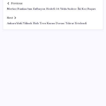
Previous
Merkez Bankası’nın Enflasyon Hedefi: 16 Yılda Sadece İki Kez Başarı
Next
Ankara’daki Yüksek Hızlı Tren Kazası Davası Tekrar Ertelendi
SON YAZILAR
Parası olan da alamayabilir: Bu model sadece 50 adet
üretecek
Mercedes-Benz Fiziksel Butonlara Geri Dönüyor:
Teknolojide Fazla İleri Gittik