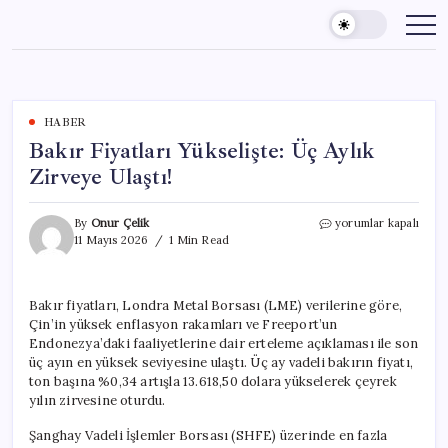
Skip
to
content
HABER
Bakır Fiyatları Yükselişte: Üç Aylık
Zirveye Ulaştı!
Bakır
By
Onur Çelik
yorumlar kapalı
Fiyatları
11 Mayıs 2026
1 Min Read
Yükselişte:
Üç
Aylık
Bakır fiyatları, Londra Metal Borsası (LME) verilerine göre,
Zirveye
Çin’in yüksek enflasyon rakamları ve Freeport’un
Ulaştı!
için
Endonezya’daki faaliyetlerine dair erteleme açıklaması ile son
üç ayın en yüksek seviyesine ulaştı. Üç ay vadeli bakırın fiyatı,
ton başına %0,34 artışla 13.618,50 dolara yükselerek çeyrek
yılın zirvesine oturdu.
Şanghay Vadeli İşlemler Borsası (SHFE) üzerinde en fazla