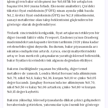
işlem gören bakır sözleşmesi ise %0,68’lik bir artışla ton
başına 104.360 yuana fırladı. Ekonomi analistleri, Çin’deki
tüketici fiyat endeksinin (TÜFE) nisan ayında yıllık bazda
%1,2, üretici fiyat endeksinin (ÜFE) ise %2,8 yükselmesini,
sanayi metallerine olan talep beklentisini güçlendiren bir
gösterge olarak değerlendiriyor.
Tedarik zincirindeki kırılganlık, fiyat artışlarını tetikleyen bir
diğer önemli faktör oldu. Freeport, Endonezya’nın Grasberg
madenindeki tam kapasite üretim tarihinin 2028 yılına kadar
ertelenebileceğini duyurdu. Bu durum, bakır piyasasında arz
sıkıntısı endişelerini artırdı. Ayrıca, enerji maliyetlerindeki
artış ve İran merkezli çatışmaların yarattığı küresel belirsizlik,
bakır fiyatları üzerindeki risk algısını doğrudan etkiliyor.
Bakırın öncülüğünde yaşanan bu yükseliş, diğer temel
metallere de yansıdı. Londra Metal Borsası’nda alüminyum
%0,79, nikel %1,6, kalay %1,36, kurşun %0,18 ve çinko %0,05
değer kazandı. Şanghay Borsası’nda ise alüminyum %0,70,
nikel %0,56 ve kalay %1,06 artarken; çinko %0,80 ve kurşun
%0,15 değer kaybetti.
Bakırın yükselişi, küresel piyasalarda dikkat çekici gelişmeleri
beraberinde getirirken, yatırımcılar için önemli bir gösterge