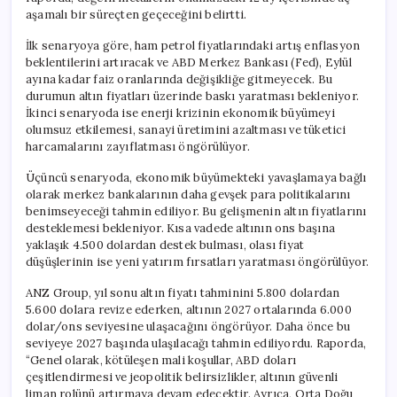
aşamalı bir süreçten geçeceğini belirtti.
İlk senaryoya göre, ham petrol fiyatlarındaki artış enflasyon
beklentilerini artıracak ve ABD Merkez Bankası (Fed), Eylül
ayına kadar faiz oranlarında değişikliğe gitmeyecek. Bu
durumun altın fiyatları üzerinde baskı yaratması bekleniyor.
İkinci senaryoda ise enerji krizinin ekonomik büyümeyi
olumsuz etkilemesi, sanayi üretimini azaltması ve tüketici
harcamalarını zayıflatması öngörülüyor.
Üçüncü senaryoda, ekonomik büyümekteki yavaşlamaya bağlı
olarak merkez bankalarının daha gevşek para politikalarını
benimseyeceği tahmin ediliyor. Bu gelişmenin altın fiyatlarını
desteklemesi bekleniyor. Kısa vadede altının ons başına
yaklaşık 4.500 dolardan destek bulması, olası fiyat
düşüşlerinin ise yeni yatırım fırsatları yaratması öngörülüyor.
ANZ Group, yıl sonu altın fiyatı tahminini 5.800 dolardan
5.600 dolara revize ederken, altının 2027 ortalarında 6.000
dolar/ons seviyesine ulaşacağını öngörüyor. Daha önce bu
seviyeye 2027 başında ulaşılacağı tahmin ediliyordu. Raporda,
“Genel olarak, kötüleşen mali koşullar, ABD doları
çeşitlendirmesi ve jeopolitik belirsizlikler, altının güvenli
liman rolünü artırmaya devam edecektir. Ayrıca, Orta Doğu