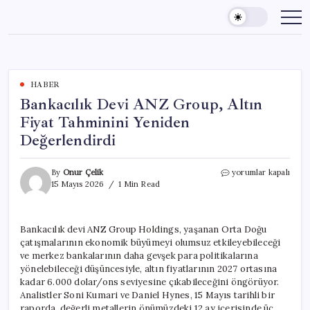
Skip
to
content
HABER
Bankacılık Devi ANZ Group, Altın
Fiyat Tahminini Yeniden
Değerlendirdi
Bankacılık
By
Onur Çelik
yorumlar kapalı
Devi
15 Mayıs 2026
1 Min Read
ANZ
Group,
Altın
Bankacılık devi ANZ Group Holdings, yaşanan Orta Doğu
Fiyat
çatışmalarının ekonomik büyümeyi olumsuz etkileyebileceği
Tahminini
Yeniden
ve merkez bankalarının daha gevşek para politikalarına
Değerlendirdi
yönelebileceği düşüncesiyle, altın fiyatlarının 2027 ortasına
için
kadar 6.000 dolar/ons seviyesine çıkabileceğini öngörüyor.
Analistler Soni Kumari ve Daniel Hynes, 15 Mayıs tarihli bir
raporda, değerli metallerin önümüzdeki 12 ay içerisinde üç