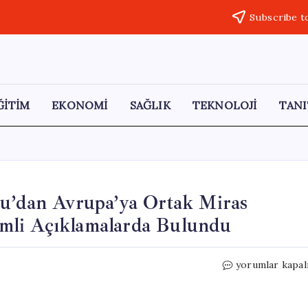
Subscribe t
ĞİTİM
EKONOMİ
SAĞLIK
TEKNOLOJİ
TANI
lu’dan Avrupa’ya Ortak Miras
mli Açıklamalarda Bulundu
Bilal
yorumlar kapal
Erdoğan,
Lyon’da
“Anadolu’dan