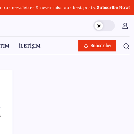
o our newsletter & never miss our best posts.
Subscribe Now!
TIM
İLETİŞİM
Subscribe
SON YAZILAR
ı
Pixel Telefonlara Yapay Zeka Destekli Saat
Tasarımları Geliyor