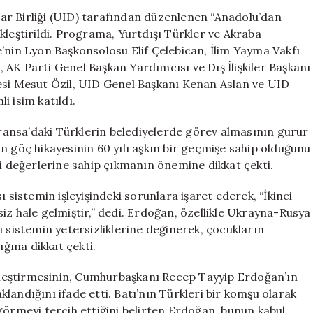
Avrupa’ya
ar Birliği (UID) tarafından düzenlenen “Anadolu’dan
Ortak
kleştirildi. Programa, Yurtdışı Türkler ve Akraba
Miras
’nin Lyon Başkonsolosu Elif Çelebican, İlim Yayma Vakfı
Buluşmaları”
AK Parti Genel Başkan Yardımcısı ve Dış İlişkiler Başkanı
Programında
esi Mesut Özil, UID Genel Başkanı Kenan Aslan ve UID
Önemli
i isim katıldı.
Açıklamalarda
Bulundu
ansa’daki Türklerin belediyelerde görev almasının gurur
için
n göç hikayesinin 60 yılı aşkın bir geçmişe sahip olduğunu
ni değerlerine sahip çıkmanın önemine dikkat çekti.
 sistemin işleyişindeki sorunlara işaret ederek, “İkinci
iz hale gelmiştir,” dedi. Erdoğan, özellikle Ukrayna-Rusya
ı sistemin yetersizliklerine değinerek, çocukların
ığına dikkat çekti.
yüzleştirmesinin, Cumhurbaşkanı Recep Tayyip Erdoğan’ın
landığını ifade etti. Batı’nın Türkleri bir komşu olarak
ak görmeyi tercih ettiğini belirten Erdoğan, bunun kabul