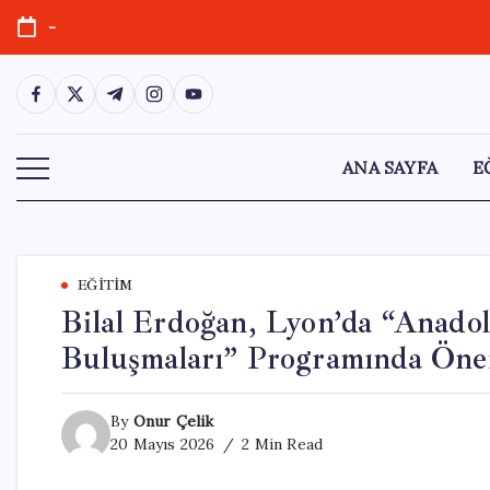
Skip
-
to
content
https://www.facebook.com/
https://twitter.com/
https://t.me/
https://www.instagram.com/
https://youtube.com/
ANA SAYFA
E
EĞITIM
Bilal Erdoğan, Lyon’da “Anado
Buluşmaları” Programında Öne
By
Onur Çelik
20 Mayıs 2026
2 Min Read