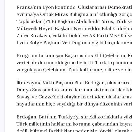
Fransa’nın Lyon kentinde, Uluslararası Demokratl
Avrupa’ya Ortak Miras Buluşmaları” etkinliği gerçe
Topluluklar (YTB) Başkanı Abdulhadi Turus, Türkiye
Mütevelli Heyeti Başkanı Necmeddin Bilal Erdoğan, 
Zafer Sırakaya, eski futbolcu ve AK Parti MKYK üy
Lyon Bölge Başkanı Veli Doğansoy gibi birçok öneml
Programda konuşan Başkonsolos Elif Çelebican, Fr
verici bir durum olduğunu belirtti. Türk toplumunu
vurgulayan Çelebican, Türk kültürüne, diline ve di
İlim Yayma Vakfı Başkanı Bilal Erdoğan, uluslararası
Dünya Savaşı’ndan sonra kurulan sistem artık etkis
Savaşı ve Gazze’deki olaylar üzerinden uluslararas
hayatlarının hiçe sayıldığı bir dünya düzeninin varl
Erdoğan, Batı’nın Türkiye’yi sürekli zorluklarla 
Türk milletinin haklarını koruma çabasından kaynak
değil, kültürel farklılıkları nedeniyle “öteki” olar