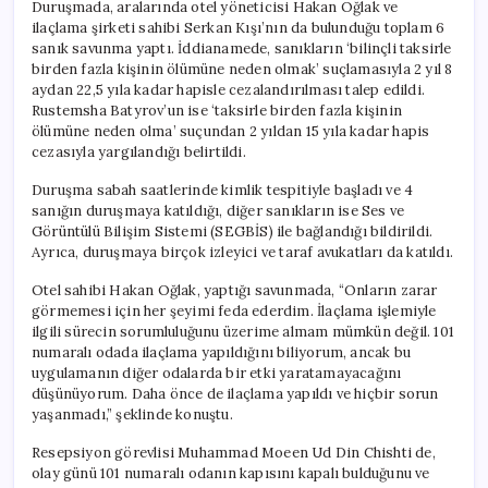
Duruşmada, aralarında otel yöneticisi Hakan Oğlak ve
ilaçlama şirketi sahibi Serkan Kışı’nın da bulunduğu toplam 6
sanık savunma yaptı. İddianamede, sanıkların ‘bilinçli taksirle
birden fazla kişinin ölümüne neden olmak’ suçlamasıyla 2 yıl 8
aydan 22,5 yıla kadar hapisle cezalandırılması talep edildi.
Rustemsha Batyrov’un ise ‘taksirle birden fazla kişinin
ölümüne neden olma’ suçundan 2 yıldan 15 yıla kadar hapis
cezasıyla yargılandığı belirtildi.
Duruşma sabah saatlerinde kimlik tespitiyle başladı ve 4
sanığın duruşmaya katıldığı, diğer sanıkların ise Ses ve
Görüntülü Bilişim Sistemi (SEGBİS) ile bağlandığı bildirildi.
Ayrıca, duruşmaya birçok izleyici ve taraf avukatları da katıldı.
Otel sahibi Hakan Oğlak, yaptığı savunmada, “Onların zarar
görmemesi için her şeyimi feda ederdim. İlaçlama işlemiyle
ilgili sürecin sorumluluğunu üzerime almam mümkün değil. 101
numaralı odada ilaçlama yapıldığını biliyorum, ancak bu
uygulamanın diğer odalarda bir etki yaratamayacağını
düşünüyorum. Daha önce de ilaçlama yapıldı ve hiçbir sorun
yaşanmadı,” şeklinde konuştu.
Resepsiyon görevlisi Muhammad Moeen Ud Din Chishti de,
olay günü 101 numaralı odanın kapısını kapalı bulduğunu ve