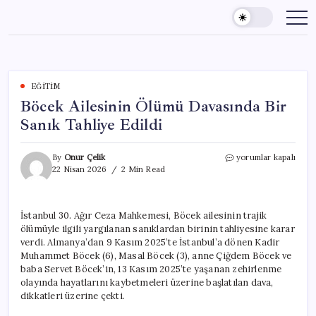
Skip
to
content
EĞITIM
Böcek Ailesinin Ölümü Davasında Bir
Sanık Tahliye Edildi
Böcek
By
Onur Çelik
yorumlar kapalı
Ailesinin
22 Nisan 2026
2 Min Read
Ölümü
Davasında
Bir
İstanbul 30. Ağır Ceza Mahkemesi, Böcek ailesinin trajik
Sanık
ölümüyle ilgili yargılanan sanıklardan birinin tahliyesine karar
Tahliye
Edildi
verdi. Almanya’dan 9 Kasım 2025’te İstanbul’a dönen Kadir
için
Muhammet Böcek (6), Masal Böcek (3), anne Çiğdem Böcek ve
baba Servet Böcek’in, 13 Kasım 2025’te yaşanan zehirlenme
olayında hayatlarını kaybetmeleri üzerine başlatılan dava,
dikkatleri üzerine çekti.