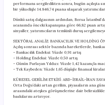
performans sergiledikten sonra, bugün açılışta sını
bir yükselişle 14.846,74 puana ulaşarak yatırımcıla
Dünkü satış dalgasının ardından, Borsa İstanbul’da
seansında önceki kapanışına göre 66,82 puan artış
sinyaller, yatırımcıların temkinli duruş sergilemey
SEKTÖRAL ANALİZ: BANKACILIK VE HOLDİNG ÖN
Açılış sonrası sektör bazında hareketlerde, bankac
– Bankacılık Endeksi: Yüzde 0,91 artış
– Holding Endeksi: Yüzde 0,50 artış
– Günün Parlayan Yıldızı: Yüzde 1,42 kazançla mad
– Tek Kaybeden: Yüzde 1,65 düşüşle finansal kirala
KÜRESEL GERİLİM ETKİSİ: ABD-İSRAİL-İRAN SAVA
Orta Doğu’daki artan gerilim, piyasaların ana g
arasındaki ateşkes görüşmelerine dair belirsizlikle
baskılarını artırıyor.