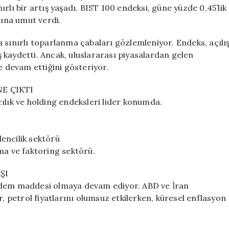
100
rlı bir artış yaşadı. BIST 100 endeksi, güne yüzde 0,45’lik
Pozitif
rına umut verdi.
Başladı
için
 sınırlı toparlanma çabaları gözlemleniyor. Endeks, açılı
 kaydetti. Ancak, uluslararası piyasalardan gelen
e devam ettiğini gösteriyor.
E ÇIKTI
ılık ve holding endeksleri lider konumda.
encilik sektörü
ma ve faktoring sektörü.
ŞI
ündem maddesi olmaya devam ediyor. ABD ve İran
r, petrol fiyatlarını olumsuz etkilerken, küresel enflasyon