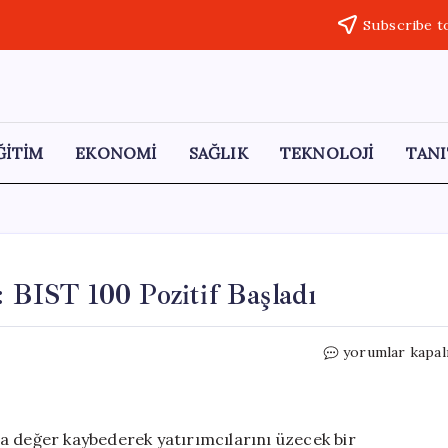
Subscribe t
ĞİTİM
EKONOMİ
SAĞLIK
TEKNOLOJİ
TANI
: BIST 100 Pozitif Başladı
Borsa
yorumlar kapal
İstanbul’da
Savaş
Gölgesi:
BIST
a değer kaybederek yatırımcılarını üzecek bir