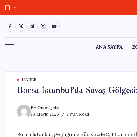
Skip
-
to
content
https://www.facebook.com/
https://twitter.com/
https://t.me/
https://www.instagram.com/
https://youtube.com/
ANA SAYFA
E
HABER
Borsa İstanbul’da Savaş Gölgesi
By
Onur Çelik
13 Mayıs 2026
1 Min Read
Borsa İstanbul, geçtiğimiz gün yüzde 2,34 oranınd