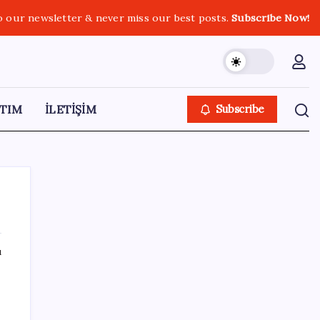
o our newsletter & never miss our best posts.
Subscribe Now!
TIM
İLETİŞİM
Subscribe
ı
SON YAZILAR
Parası olan da alamayabilir: Bu model
sadece 50 adet üretecek