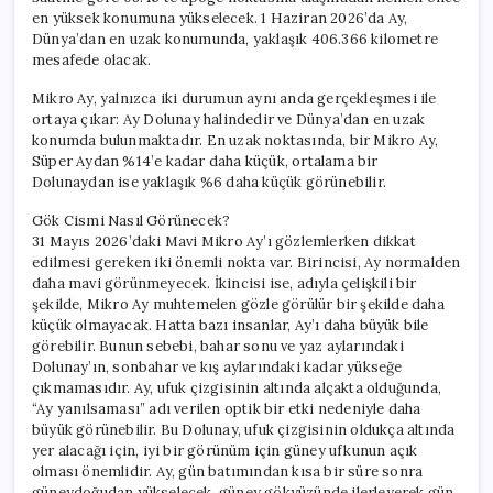
en yüksek konumuna yükselecek. 1 Haziran 2026’da Ay,
Dünya’dan en uzak konumunda, yaklaşık 406.366 kilometre
mesafede olacak.
Mikro Ay, yalnızca iki durumun aynı anda gerçekleşmesi ile
ortaya çıkar: Ay Dolunay halindedir ve Dünya’dan en uzak
konumda bulunmaktadır. En uzak noktasında, bir Mikro Ay,
Süper Aydan %14’e kadar daha küçük, ortalama bir
Dolunaydan ise yaklaşık %6 daha küçük görünebilir.
Gök Cismi Nasıl Görünecek?
31 Mayıs 2026’daki Mavi Mikro Ay’ı gözlemlerken dikkat
edilmesi gereken iki önemli nokta var. Birincisi, Ay normalden
daha mavi görünmeyecek. İkincisi ise, adıyla çelişkili bir
şekilde, Mikro Ay muhtemelen gözle görülür bir şekilde daha
küçük olmayacak. Hatta bazı insanlar, Ay’ı daha büyük bile
görebilir. Bunun sebebi, bahar sonu ve yaz aylarındaki
Dolunay’ın, sonbahar ve kış aylarındaki kadar yükseğe
çıkmamasıdır. Ay, ufuk çizgisinin altında alçakta olduğunda,
“Ay yanılsaması” adı verilen optik bir etki nedeniyle daha
büyük görünebilir. Bu Dolunay, ufuk çizgisinin oldukça altında
yer alacağı için, iyi bir görünüm için güney ufkunun açık
olması önemlidir. Ay, gün batımından kısa bir süre sonra
güneydoğudan yükselecek, güney gökyüzünde ilerleyerek gün