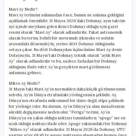
Mavi Ay Nedir?
Mavi Ay terimini anlamadan önce, bunun ne anlama geldiğini
açıklamak önemlidir. 31 Mayıs 2026’daki Dolunay, aynı takvim
ayı içinde meydana gelen ikinci Dolunay olduğu için gayri
resmi olarak “Mavi Ay” olarak adlandırılır. Fakat astronomik
olarak bu terim, belirli bir mevsimde (ekinoks ve solstis
arasındaki dönemde) üç yerine dört Dolunay olduğunda
ortaya çıkar. Bu dört Dolunaydan üçüncüsüne Mavi Ay denir.
Dolayısıyla, 31 Mayıs’taki Dolunay, teknik olarak “aylık Mavi
Ay” olarak adlandırılır ve bu, sadece fazladan bir Dolunay
olduğunu ifade eder; Ay’ın gerçekten mavi görünmesi
anlamına gelmez.
Mikro Ay Nedir?
31 Mayıs’taki Mavi Ay’ın normalden daha küçük görünmesinin
sebebi, Ay’ın Dünya etrafındaki yörüngesinin şeklidir. Ay,
Dünya’nın etrafında mükemmel bir daire değil, elips şeklinde
bir yörünge izler. Bu durum, Ay’ın Dünya’ya olan mesafesinin
sürekli değişmesine neden olur. “Perige” terimi, Ay’ın
Dünya’ya en yakın olduğu noktayı tanımlarken; “apoge” ise en
uzak olduğu noktayı ifade eder. Apoge yakınındaki bir Dolunay
“Mikro Ay” olarak adlandırılır. 31 Mayıs 2026’da Dolunay, UTC
saatine göre 08:45’te apoge noktasına ulaşmadan hemen önce