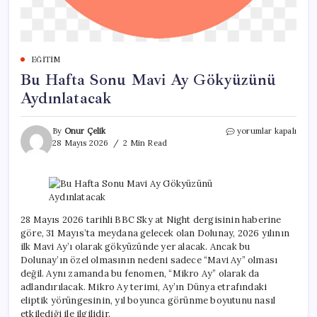
EĞITIM
Bu Hafta Sonu Mavi Ay Gökyüzünü
Aydınlatacak
Bu
By
Onur Çelik
yorumlar kapalı
Hafta
28 Mayıs 2026
2 Min Read
Sonu
Mavi
Ay
Gökyüzünü
Aydınlatacak
için
28 Mayıs 2026 tarihli BBC Sky at Night dergisinin haberine
göre, 31 Mayıs’ta meydana gelecek olan Dolunay, 2026 yılının
ilk Mavi Ay’ı olarak gökyüzünde yer alacak. Ancak bu
Dolunay’ın özel olmasının nedeni sadece “Mavi Ay” olması
değil. Aynı zamanda bu fenomen, “Mikro Ay” olarak da
adlandırılacak. Mikro Ay terimi, Ay’ın Dünya etrafındaki
eliptik yörüngesinin, yıl boyunca görünme boyutunu nasıl
etkilediği ile ilgilidir.