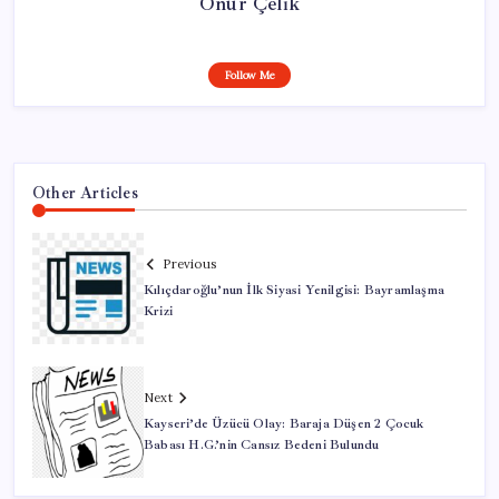
Onur Çelik
Follow Me
Other Articles
Previous
Kılıçdaroğlu’nun İlk Siyasi Yenilgisi: Bayramlaşma
Krizi
Next
Kayseri’de Üzücü Olay: Baraja Düşen 2 Çocuk
Babası H.G.’nin Cansız Bedeni Bulundu