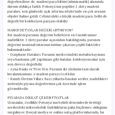
değerlendirse de, madeni para bilimi (nümismatik) alanında
durum oldukça farklı. Polonya’nın popüler 2 zloty madeni
paraları, son günlerde açık artırma sitelerinde en çok aranan
objeler haline geldi. Cebinizdeki o küçük madeni para, belki de
değerli bir koleksiyon parçası olabilir.
HANGİ DETAYLAR DEĞERİ ARTIRIYOR?
Bir madeni paranın değerini belirleyen en önemli unsur
nadirliktir. 2 zloty paralar açısından bakıldığında, paranın
değerini nominal tutarının üstüne çıkaran çeşitli faktörler
bulunmaktadır:
– Darphane Hataları: Paranın merkezindeki metalin kayması
veya baskının çift yapılması gibi hatalar, koleksiyoncular için
son derece değerlidir.
– Ayna Baskı ve Ters Yön: Paranın iki yüzünün tam olarak
hizalanmaması, o madeni parayı özel kılar.
– Sınırlı Üretim Yılları: Bazı yıllarda basılan seriler, nadirlikleri
nedeniyle piyasa değerlerinin çok üzerinde işlem
görmektedir.
PIYASADA DİKKAT ÇEKEN FİYATLAR
Uzmanlar, özellikle Polonya’nın belirli dönemlerde ürettiği
serilerdeki mikroskobik farklılıkların paha biçilemez olduğunu
vurguluyor. Sosyal medya ve online satış platformlarında, bu