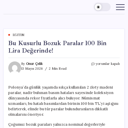
Skip
to
content
EĞITIM
Bu Kusurlu Bozuk Paralar 100 Bin
Lira Değerinde!
Bu
By
Onur Çelik
yorumlar kapalı
Kusurlu
13 Mayıs 2026
2 Min Read
Bozuk
Paralar
100
Polonya’da günlük yaşamda sıkça kullanılan 2 zloty madeni
Bin
paralar, nadir bulunan basım hataları sayesinde koleksiyon
Lira
Değerinde!
dünyasında rekor fiyatlarla alıcı buluyor. Nümismat
için
uzmanları, bu hatalı basımlardan birinin 100 bin TL’yi aştığını
belirterek, elinde bu tür paralar bulunduranların dikkatli
olmalarını öneriyor.
Çoğumuz bozuk paraları yalnızca nominal değerleriyle