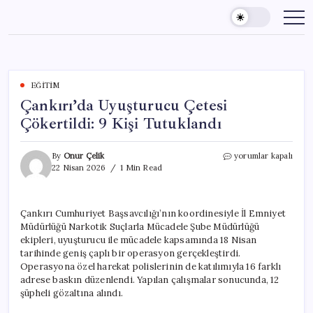
Skip
to
content
EĞITIM
Çankırı’da Uyuşturucu Çetesi
Çökertildi: 9 Kişi Tutuklandı
Çankırı’da
By
Onur Çelik
yorumlar kapalı
Uyuşturucu
22 Nisan 2026
1 Min Read
Çetesi
Çökertildi:
9
Çankırı Cumhuriyet Başsavcılığı’nın koordinesiyle İl Emniyet
Kişi
Müdürlüğü Narkotik Suçlarla Mücadele Şube Müdürlüğü
Tutuklandı
için
ekipleri, uyuşturucu ile mücadele kapsamında 18 Nisan
tarihinde geniş çaplı bir operasyon gerçekleştirdi.
Operasyona özel harekat polislerinin de katılımıyla 16 farklı
adrese baskın düzenlendi. Yapılan çalışmalar sonucunda, 12
şüpheli gözaltına alındı.