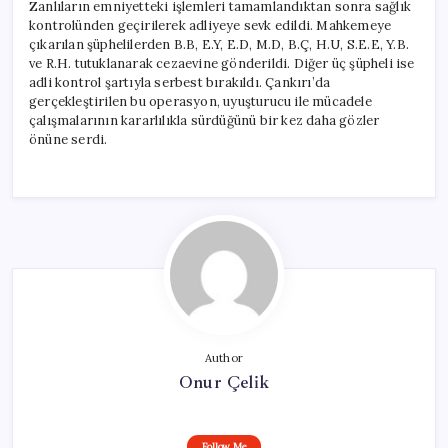
Zanlıların emniyetteki işlemleri tamamlandıktan sonra sağlık
kontrolünden geçirilerek adliyeye sevk edildi. Mahkemeye
çıkarılan şüphelilerden B.B, E.Y, E.D, M.D, B.Ç, H.U, S.E.E, Y.B.
ve R.H. tutuklanarak cezaevine gönderildi. Diğer üç şüpheli ise
adli kontrol şartıyla serbest bırakıldı. Çankırı’da
gerçekleştirilen bu operasyon, uyuşturucu ile mücadele
çalışmalarının kararlılıkla sürdüğünü bir kez daha gözler
önüne serdi.
Author
Onur Çelik
Follow Me