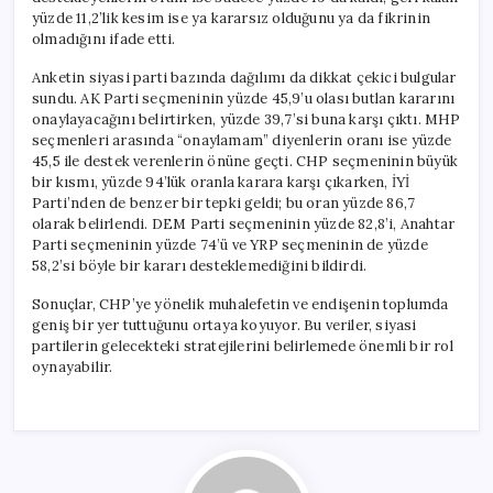
yüzde 11,2’lik kesim ise ya kararsız olduğunu ya da fikrinin
olmadığını ifade etti.
Anketin siyasi parti bazında dağılımı da dikkat çekici bulgular
sundu. AK Parti seçmeninin yüzde 45,9’u olası butlan kararını
onaylayacağını belirtirken, yüzde 39,7’si buna karşı çıktı. MHP
seçmenleri arasında “onaylamam” diyenlerin oranı ise yüzde
45,5 ile destek verenlerin önüne geçti. CHP seçmeninin büyük
bir kısmı, yüzde 94’lük oranla karara karşı çıkarken, İYİ
Parti’nden de benzer bir tepki geldi; bu oran yüzde 86,7
olarak belirlendi. DEM Parti seçmeninin yüzde 82,8’i, Anahtar
Parti seçmeninin yüzde 74’ü ve YRP seçmeninin de yüzde
58,2’si böyle bir kararı desteklemediğini bildirdi.
Sonuçlar, CHP’ye yönelik muhalefetin ve endişenin toplumda
geniş bir yer tuttuğunu ortaya koyuyor. Bu veriler, siyasi
partilerin gelecekteki stratejilerini belirlemede önemli bir rol
oynayabilir.