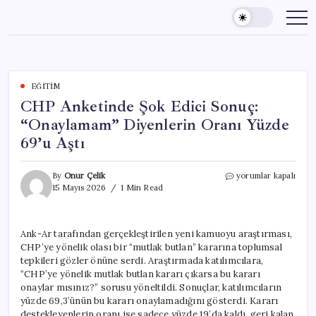
Skip
to
content
EĞITIM
CHP Anketinde Şok Edici Sonuç:
“Onaylamam” Diyenlerin Oranı Yüzde
69’u Aştı
CHP
By
Onur Çelik
yorumlar kapalı
Anketinde
15 Mayıs 2026
1 Min Read
Şok
Edici
Sonuç:
Ank-Ar tarafından gerçekleştirilen yeni kamuoyu araştırması,
“Onaylamam”
CHP’ye yönelik olası bir “mutlak butlan” kararına toplumsal
Diyenlerin
Oranı
tepkileri gözler önüne serdi. Araştırmada katılımcılara,
Yüzde
“CHP’ye yönelik mutlak butlan kararı çıkarsa bu kararı
69’u
onaylar mısınız?” sorusu yöneltildi. Sonuçlar, katılımcıların
Aştı
yüzde 69,3’ünün bu kararı onaylamadığını gösterdi. Kararı
için
destekleyenlerin oranı ise sadece yüzde 19’da kaldı, geri kalan