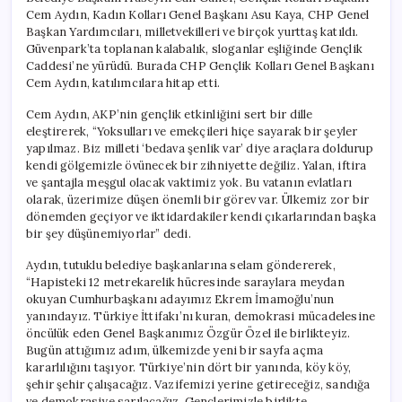
Cem Aydın, Kadın Kolları Genel Başkanı Asu Kaya, CHP Genel
Başkan Yardımcıları, milletvekilleri ve birçok yurttaş katıldı.
Güvenpark’ta toplanan kalabalık, sloganlar eşliğinde Gençlik
Caddesi’ne yürüdü. Burada CHP Gençlik Kolları Genel Başkanı
Cem Aydın, katılımcılara hitap etti.
Cem Aydın, AKP’nin gençlik etkinliğini sert bir dille
eleştirerek, “Yoksulları ve emekçileri hiçe sayarak bir şeyler
yapılmaz. Biz milleti ‘bedava şenlik var’ diye araçlara doldurup
kendi gölgemizle övünecek bir zihniyette değiliz. Yalan, iftira
ve şantajla meşgul olacak vaktimiz yok. Bu vatanın evlatları
olarak, üzerimize düşen önemli bir görev var. Ülkemiz zor bir
dönemden geçiyor ve iktidardakiler kendi çıkarlarından başka
bir şey düşünemiyorlar” dedi.
Aydın, tutuklu belediye başkanlarına selam göndererek,
“Hapisteki 12 metrekarelik hücresinde saraylara meydan
okuyan Cumhurbaşkanı adayımız Ekrem İmamoğlu’nun
yanındayız. Türkiye İttifakı’nı kuran, demokrasi mücadelesine
öncülük eden Genel Başkanımız Özgür Özel ile birlikteyiz.
Bugün attığımız adım, ülkemizde yeni bir sayfa açma
kararlılığını taşıyor. Türkiye’nin dört bir yanında, köy köy,
şehir şehir çalışacağız. Vazifemizi yerine getireceğiz, sandığa
ve demokrasiye sarılacağız. Gençlerimizle birlikte