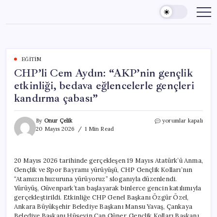
Skip
to
content
EĞITIM
CHP’li Cem Aydın: “AKP’nin gençlik
etkinliği, bedava eğlencelerle gençleri
kandırma çabası”
CHP’li
By
Onur Çelik
yorumlar kapalı
Cem
20 Mayıs 2026
1 Min Read
Aydın:
“AKP’nin
gençlik
20 Mayıs 2026 tarihinde gerçekleşen 19 Mayıs Atatürk’ü Anma,
etkinliği,
Gençlik ve Spor Bayramı yürüyüşü, CHP Gençlik Kolları’nın
bedava
eğlencelerle
“Atamızın huzuruna yürüyoruz” sloganıyla düzenlendi.
gençleri
Yürüyüş, Güvenpark’tan başlayarak binlerce gencin katılımıyla
kandırma
gerçekleştirildi. Etkinliğe CHP Genel Başkanı Özgür Özel,
çabası”
Ankara Büyükşehir Belediye Başkanı Mansu Yavaş, Çankaya
için
Belediye Başkanı Hüseyin Can Güner, Gençlik Kolları Başkanı