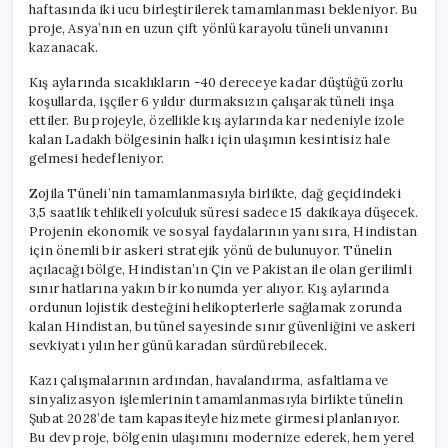
haftasında iki ucu birleştirilerek tamamlanması bekleniyor. Bu
Dakikaya
İndi
proje, Asya’nın en uzun çift yönlü karayolu tüneli unvanını
için
kazanacak.
Kış aylarında sıcaklıkların -40 dereceye kadar düştüğü zorlu
koşullarda, işçiler 6 yıldır durmaksızın çalışarak tüneli inşa
ettiler. Bu projeyle, özellikle kış aylarında kar nedeniyle izole
kalan Ladakh bölgesinin halkı için ulaşımın kesintisiz hale
gelmesi hedefleniyor.
Zojila Tüneli’nin tamamlanmasıyla birlikte, dağ geçidindeki
3,5 saatlik tehlikeli yolculuk süresi sadece 15 dakikaya düşecek.
Projenin ekonomik ve sosyal faydalarının yanı sıra, Hindistan
için önemli bir askeri stratejik yönü de bulunuyor. Tünelin
açılacağı bölge, Hindistan’ın Çin ve Pakistan ile olan gerilimli
sınır hatlarına yakın bir konumda yer alıyor. Kış aylarında
ordunun lojistik desteğini helikopterlerle sağlamak zorunda
kalan Hindistan, bu tünel sayesinde sınır güvenliğini ve askeri
sevkiyatı yılın her günü karadan sürdürebilecek.
Kazı çalışmalarının ardından, havalandırma, asfaltlama ve
sinyalizasyon işlemlerinin tamamlanmasıyla birlikte tünelin
Şubat 2028’de tam kapasiteyle hizmete girmesi planlanıyor.
Bu dev proje, bölgenin ulaşımını modernize ederek, hem yerel