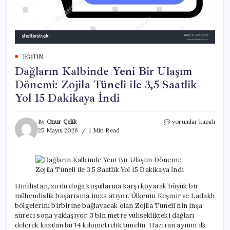
EĞITIM
Dağların Kalbinde Yeni Bir Ulaşım
Dönemi: Zojila Tüneli ile 3,5 Saatlik
Yol 15 Dakikaya İndi
Dağların
By
Onur Çelik
yorumlar kapalı
Kalbinde
25 Mayıs 2026
1 Min Read
Yeni
Bir
Ulaşım
Dönemi:
Zojila
Tüneli
Hindistan, zorlu doğa koşullarına karşı koyarak büyük bir
ile
mühendislik başarısına imza atıyor. Ülkenin Keşmir ve Ladakh
3,5
bölgelerini birbirine bağlayacak olan Zojila Tüneli’nin inşa
Saatlik
süreci sona yaklaşıyor. 3 bin metre yükseklikteki dağları
Yol
delerek kazılan bu 14 kilometrelik tünelin, Haziran ayının ilk
15