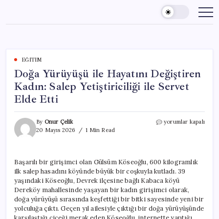
Skip
to
content
EĞITIM
Doğa Yürüyüşü ile Hayatını Değiştiren
Kadın: Salep Yetiştiriciliği ile Servet
Elde Etti
Doğa
By
Onur Çelik
yorumlar kapalı
Yürüyüşü
20 Mayıs 2026
1 Min Read
ile
Hayatını
Değiştiren
Başarılı bir girişimci olan Gülsüm Köseoğlu, 600 kilogramlık
Kadın:
ilk salep hasadını köyünde büyük bir coşkuyla kutladı. 39
Salep
Yetiştiriciliği
yaşındaki Köseoğlu, Devrek ilçesine bağlı Kabaca köyü
ile
Dereköy mahallesinde yaşayan bir kadın girişimci olarak,
Servet
doğa yürüyüşü sırasında keşfettiği bir bitki sayesinde yeni bir
Elde
yolculuğa çıktı. Geçen yıl ailesiyle çıktığı bir doğa yürüyüşünde
Etti
karşılaştığı çiçeği merak eden Köseoğlu, internette yaptığı