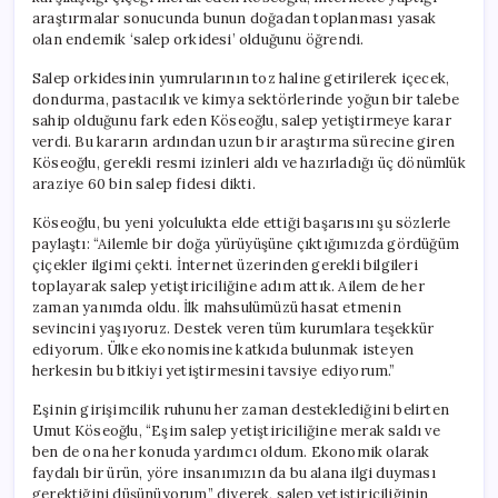
için
araştırmalar sonucunda bunun doğadan toplanması yasak
olan endemik ‘salep orkidesi’ olduğunu öğrendi.
Salep orkidesinin yumrularının toz haline getirilerek içecek,
dondurma, pastacılık ve kimya sektörlerinde yoğun bir talebe
sahip olduğunu fark eden Köseoğlu, salep yetiştirmeye karar
verdi. Bu kararın ardından uzun bir araştırma sürecine giren
Köseoğlu, gerekli resmi izinleri aldı ve hazırladığı üç dönümlük
araziye 60 bin salep fidesi dikti.
Köseoğlu, bu yeni yolculukta elde ettiği başarısını şu sözlerle
paylaştı: “Ailemle bir doğa yürüyüşüne çıktığımızda gördüğüm
çiçekler ilgimi çekti. İnternet üzerinden gerekli bilgileri
toplayarak salep yetiştiriciliğine adım attık. Ailem de her
zaman yanımda oldu. İlk mahsulümüzü hasat etmenin
sevincini yaşıyoruz. Destek veren tüm kurumlara teşekkür
ediyorum. Ülke ekonomisine katkıda bulunmak isteyen
herkesin bu bitkiyi yetiştirmesini tavsiye ediyorum.”
Eşinin girişimcilik ruhunu her zaman desteklediğini belirten
Umut Köseoğlu, “Eşim salep yetiştiriciliğine merak saldı ve
ben de ona her konuda yardımcı oldum. Ekonomik olarak
faydalı bir ürün, yöre insanımızın da bu alana ilgi duyması
gerektiğini düşünüyorum” diyerek, salep yetiştiriciliğinin