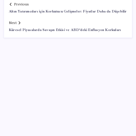
Previous
Altın Yatırımcıları için Korkutucu Gelişmeler: Fiyatlar Daha da Düşebilir
Next
Küresel Piyasalarda Savaşın Etkisi ve ABD’deki Enflasyon Korkuları
SON YAZILAR
Parası olan da alamayabilir: Bu model sadece 50 adet
üretecek
Mercedes-Benz Fiziksel Butonlara Geri Dönüyor:
Teknolojide Fazla İleri Gittik