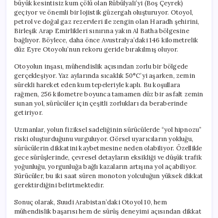
büyük kesintisiz kum çölü olan Rübülyali’yi (Boş Çeyrek)
geçiyor ve önemli bir lojistik güzergah oluşturuyor. Otoyol,
petrol ve doğal gaz rezervleri ile zengin olan Haradh şehirini,
Birleşik Arap Emirlikleri sınırına yakın Al Batha bölgesine
bağlıyor. Böylece, daha önce Avustralya’daki 146 kilometrelik
düz Eyre Otoyolu’nun rekoru geride bırakılmış oluyor.
Otoyolun inşası, mühendislik açısından zorlu bir bölgede
gerçekleşiyor. Yaz aylarında sıcaklık 50°C’yi aşarken, zemin
sürekli hareket eden kum tepeleriyle kaplı. Bu koşullara
rağmen, 256 kilometre boyunca tamamen düz bir asfalt zemin
sunan yol, sürücüler için çeşitli zorlukları da beraberinde
getiriyor.
Uzmanlar, yolun fiziksel sadeliğinin sürücülerde “yol hipnozu”
riski oluşturduğunu vurguluyor. Görsel uyarıcıların yokluğu,
sürücülerin dikkatini kaybetmesine neden olabiliyor. Özellikle
gece sürüşlerinde, çevresel detayların eksikliği ve düşük trafik
yoğunluğu, yorgunluğa bağlı kazaların artışına yol açabiliyor.
Sürücüler, bu iki saat süren monoton yolculuğun yüksek dikkat
gerektirdiğini belirtmektedir.
Sonuç olarak, Suudi Arabistan’daki Otoyol 10, hem
mühendislik başarısı hem de sürüş deneyimi açısından dikkat