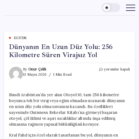
Skip
to
content
EĞITIM
Dünyanın En Uzun Düz Yolu: 256
Kilometre Süren Virajsız Yol
Dünyanın
By
Onur Çelik
yorumlar kapalı
En
13 Mayıs 2026
1 Min Read
Uzun
Düz
Yolu:
Suudi Arabistan’da yer alan Otoyol 10, tam 256 kilometre
256
boyunca tek bir viraj veya eğim olmadan uzanarak dünyanın
Kilometre
Süren
en uzun düz yolu olma unvanını kazandı. Bu özellikleri
Virajsız
sayesinde Guinness Rekorlar Kitabı’na girmeyi başaran
Yol
otoyol, çöl iklimi ve aşırı sıcaklıklar altında inşa edilmiş
için
olmasına rağmen yapısal bütünlüğünü koruyor.
Kral Fahd için özel olarak tasarlanan bu yol, dünyanın en