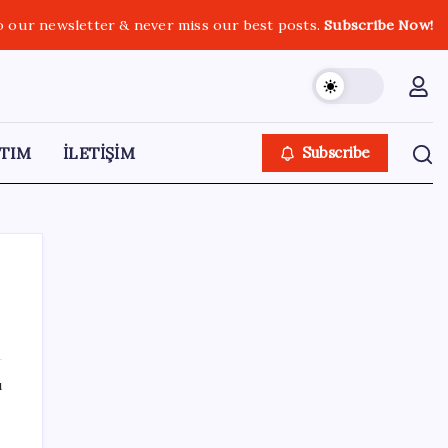
o our newsletter & never miss our best posts.
Subscribe Now!
TIM
İLETİŞİM
Subscribe
i
SON YAZILAR
ı
Pixel Telefonlara Yapay Zeka Destekli Saat
Tasarımları Geliyor