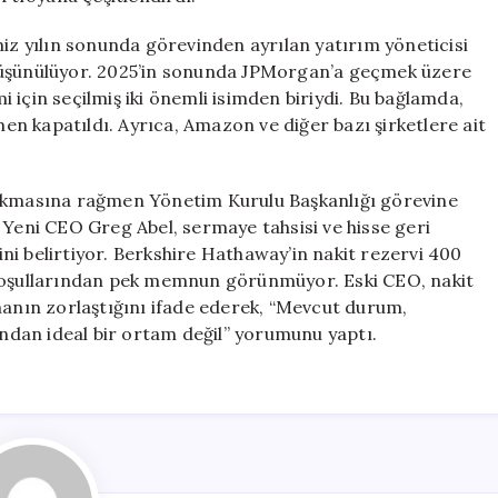
miz yılın sonunda görevinden ayrılan yatırım yöneticisi
düşünülüyor. 2025’in sonunda JPMorgan’a geçmek üzere
 için seçilmiş iki önemli isimden biriydi. Bu bağlamda,
n kapatıldı. Ayrıca, Amazon ve diğer bazı şirketlere ait
rakmasına rağmen Yönetim Kurulu Başkanlığı görevine
 Yeni CEO Greg Abel, sermaye tahsisi ve hisse geri
rini belirtiyor. Berkshire Hathaway’in nakit rezervi 400
 koşullarından pek memnun görünmüyor. Eski CEO, nakit
manın zorlaştığını ifade ederek, “Mevcut durum,
sından ideal bir ortam değil” yorumunu yaptı.