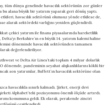
Warren
ay, tüm dünya genelinde havacılık sektörünün zor günler
Buffett,
bu alana büyük bir yatırım yaparak geri dönüş yaptı.
Zor
n etkileri, havacılık sektörünü olumsuz yönde etkilese de,
Durumdaki
isse alarak sektördeki varlığını yeniden güçlendirdi.
Havacılık
Sektörüne
kat çekici yatırım ile finans piyasalarında hareketlilik
Yeniden
ı, Delta’yı Berkshire’ın en büyük 14. yatırım kalemi haline
Yatırım
pandemisi döneminde havacılık sektöründen tamamen
Yapıyor
için
larak değerlendiriliyor.
uthwest ve Delta Air Lines’taki toplam 4 milyar dolarlık
. O dönemde, pandeminin seyahat alışkanlıklarını köklü bir
 Ancak son yatırımlar, Buffett’ın havacılık sektörüne olan
ca havacılıkla sınırlı kalmadı. Şirket, enerji devi
şirketi Alphabet’teki pozisyonunu önemli ölçüde artırdı.
ırımı konumuna geldi. Ek olarak, perakende zinciri
ortföyünü çeşitlendirdi.