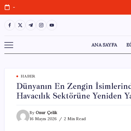
Skip
-
to
content
https://www.facebook.com/
https://twitter.com/
https://t.me/
https://www.instagram.com/
https://youtube.com/
ANA SAYFA
E
HABER
Dünyanın En Zengin İsimlerin
Havacılık Sektörüne Yeniden Ya
By
Onur Çelik
16 Mayıs 2026
2 Min Read