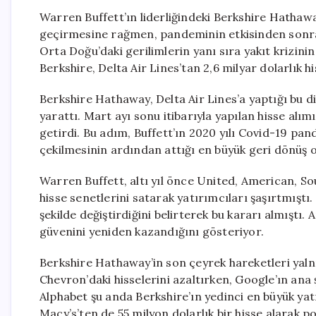
Warren Buffett’ın liderliğindeki Berkshire Hathaw
geçirmesine rağmen, pandeminin etkisinden sonra 
Orta Doğu’daki gerilimlerin yanı sıra yakıt krizini
Berkshire, Delta Air Lines’tan 2,6 milyar dolarlık h
Berkshire Hathaway, Delta Air Lines’a yaptığı bu dik
yarattı. Mart ayı sonu itibarıyla yapılan hisse alım
getirdi. Bu adım, Buffett’ın 2020 yılı Covid-19 
çekilmesinin ardından attığı en büyük geri dönüş o
Warren Buffett, altı yıl önce United, American, So
hisse senetlerini satarak yatırımcıları şaşırtmıştı
şekilde değiştirdiğini belirterek bu kararı almıştı.
güvenini yeniden kazandığını gösteriyor.
Berkshire Hathaway’in son çeyrek hareketleri yalnız
Chevron’daki hisselerini azaltırken, Google’ın ana 
Alphabet şu anda Berkshire’ın yedinci en büyük yat
Macy’s’ten de 55 milyon dolarlık bir hisse alarak p