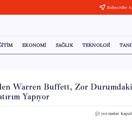
Subscribe t
ĞİTİM
EKONOMİ
SAĞLIK
TEKNOLOJİ
TANI
den Warren Buffett, Zor Durumdak
tırım Yapıyor
Dünyanın
yorumlar kapal
En
Zengin
İsimlerinden