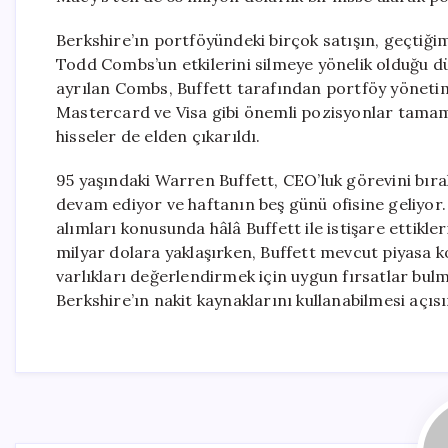
Berkshire’ın portföyündeki birçok satışın, geçtiği
Todd Combs’un etkilerini silmeye yönelik olduğu 
ayrılan Combs, Buffett tarafından portföy yönetimi
Mastercard ve Visa gibi önemli pozisyonlar tamame
hisseler de elden çıkarıldı.
95 yaşındaki Warren Buffett, CEO’luk görevini bı
devam ediyor ve haftanın beş günü ofisine geliyor.
alımları konusunda hâlâ Buffett ile istişare ettikle
milyar dolara yaklaşırken, Buffett mevcut piyasa
varlıkları değerlendirmek için uygun fırsatlar bul
Berkshire’ın nakit kaynaklarını kullanabilmesi açı