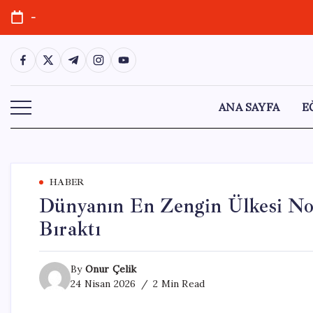
Skip
-
to
content
https://www.facebook.com/
https://twitter.com/
https://t.me/
https://www.instagram.com/
https://youtube.com/
ANA SAYFA
E
HABER
Dünyanın En Zengin Ülkesi No
Bıraktı
By
Onur Çelik
24 Nisan 2026
2 Min Read