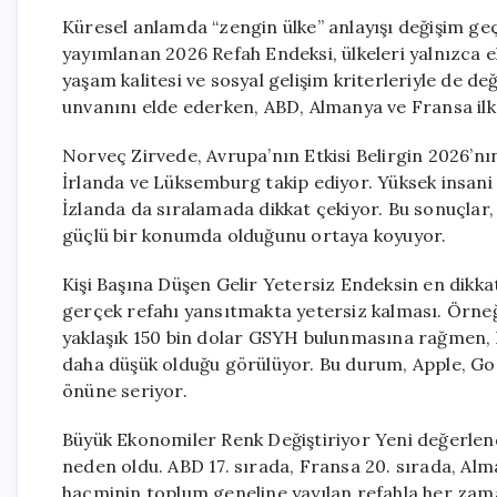
Küresel anlamda “zengin ülke” anlayışı değişim ge
yayımlanan 2026 Refah Endeksi, ülkeleri yalnızca e
yaşam kalitesi ve sosyal gelişim kriterleriyle de de
unvanını elde ederken, ABD, Almanya ve Fransa ilk
Norveç Zirvede, Avrupa’nın Etkisi Belirgin 2026’n
İrlanda ve Lüksemburg takip ediyor. Yüksek insani 
İzlanda da sıralamada dikkat çekiyor. Bu sonuçlar,
güçlü bir konumda olduğunu ortaya koyuyor.
Kişi Başına Düşen Gelir Yetersiz Endeksin en dikkat 
gerçek refahı yansıtmakta yetersiz kalması. Örneği
yaklaşık 150 bin dolar GSYH bulunmasına rağmen, h
daha düşük olduğu görülüyor. Bu durum, Apple, Googl
önüne seriyor.
Büyük Ekonomiler Renk Değiştiriyor Yeni değerlen
neden oldu. ABD 17. sırada, Fransa 20. sırada, Alma
hacminin toplum geneline yayılan refahla her zam