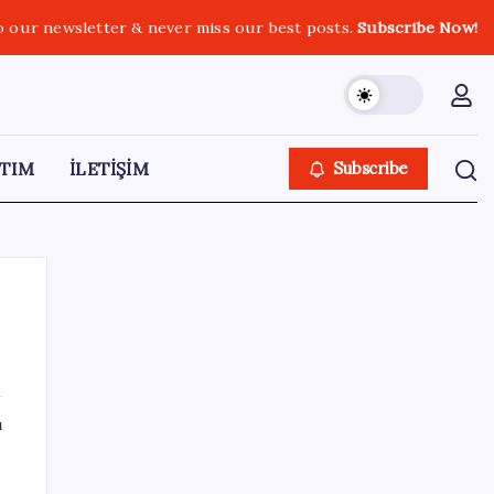
o our newsletter & never miss our best posts.
Subscribe Now!
TIM
İLETİŞİM
Subscribe
SON YAZILAR
ı
Parası olan da alamayabilir: Bu model
sadece 50 adet üretecek