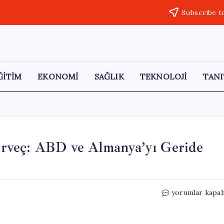
Subscribe t
ĞİTİM
EKONOMİ
SAĞLIK
TEKNOLOJİ
TANI
rveç: ABD ve Almanya’yı Geride
Dünyanın
yorumlar kapal
En
Zengin
Ülkesi