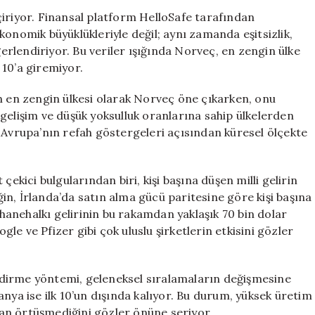
Norveç:
çiriyor. Finansal platform HelloSafe tarafından
ABD
konomik büyüklükleriyle değil; aynı zamanda eşitsizlik,
ve
ğerlendiriyor. Bu veriler ışığında Norveç, en zengin ülke
Almanya’yı
 10’a giremiyor.
Geride
Bıraktı
ın en zengin ülkesi olarak Norveç öne çıkarken, onu
için
gelişim ve düşük yoksulluk oranlarına sahip ülkelerden
 Avrupa’nın refah göstergeleri açısından küresel ölçekte
çekici bulgularından biri, kişi başına düşen milli gelirin
n, İrlanda’da satın alma gücü paritesine göre kişi başına
anehalkı gelirinin bu rakamdan yaklaşık 70 bin dolar
e ve Pfizer gibi çok uluslu şirketlerin etkisini gözler
dirme yöntemi, geleneksel sıralamaların değişmesine
nya ise ilk 10’un dışında kalıyor. Bu durum, yüksek üretim
an örtüşmediğini gözler önüne seriyor.