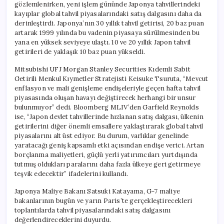
gözlemlenirken, yeni işlem gününde Japonya tahvillerindeki
kayıplar global tahvil piyasalarındaki satış dalgasını daha da
derinleştirdi. Japonya’nın 30 yıllık tahvil getirisi, 20 baz puan
artarak 1999 yılında bu vadenin piyasaya sürülmesinden bu
yana en yüksek seviyeye ulaştı. 10 ve 20 yıllık Japon tahvil
getirileri de yaklaşık 10 baz puan yükseldi.
Mitsubishi UFJ Morgan Stanley Securities Kıdemli Sabit
Getirili Menkul Kıymetler Stratejisti Keisuke Tsuruta, “Mevcut
enflasyon ve mali genişleme endişeleriyle geçen hafta tahvil
piyasasında oluşan havayı değiştirecek herhangi bir unsur
bulunmuyor” dedi. Bloomberg MLIV’den Garfield Reynolds
ise, “Japon devlet tahvillerinde hızlanan satış dalgası, ülkenin
getirilerini diğer önemli emsallere yaklaştırarak global tahvil
piyasalarını alt üst ediyor. Bu durum, varlıklar genelinde
yaratacağı geniş kapsamlı etki açısından endişe verici. Artan
borçlanma maliyetleri, güçlü yerli yatırımcıları yurtdışında
tutmuş oldukları paralarını daha fazla ülkeye geri getirmeye
teşvik edecektir” ifadelerini kullandı.
Japonya Maliye Bakanı Satsuki Katayama, G-7 maliye
bakanlarının bugün ve yarın Paris’te gerçekleştirecekleri
toplantılarda tahvil piyasalarındaki satış dalgasını
değerlendireceklerini duyurdu.