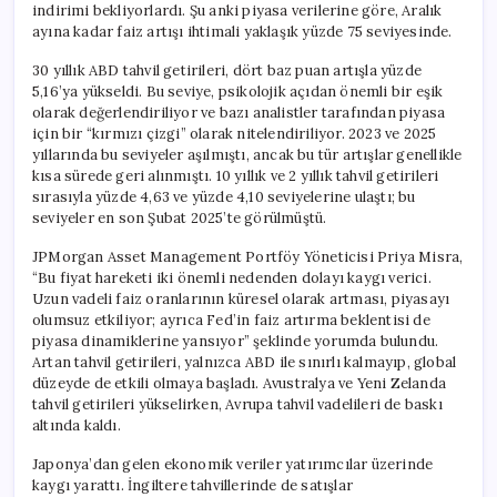
indirimi bekliyorlardı. Şu anki piyasa verilerine göre, Aralık
ayına kadar faiz artışı ihtimali yaklaşık yüzde 75 seviyesinde.
30 yıllık ABD tahvil getirileri, dört baz puan artışla yüzde
5,16’ya yükseldi. Bu seviye, psikolojik açıdan önemli bir eşik
olarak değerlendiriliyor ve bazı analistler tarafından piyasa
için bir “kırmızı çizgi” olarak nitelendiriliyor. 2023 ve 2025
yıllarında bu seviyeler aşılmıştı, ancak bu tür artışlar genellikle
kısa sürede geri alınmıştı. 10 yıllık ve 2 yıllık tahvil getirileri
sırasıyla yüzde 4,63 ve yüzde 4,10 seviyelerine ulaştı; bu
seviyeler en son Şubat 2025’te görülmüştü.
JPMorgan Asset Management Portföy Yöneticisi Priya Misra,
“Bu fiyat hareketi iki önemli nedenden dolayı kaygı verici.
Uzun vadeli faiz oranlarının küresel olarak artması, piyasayı
olumsuz etkiliyor; ayrıca Fed’in faiz artırma beklentisi de
piyasa dinamiklerine yansıyor” şeklinde yorumda bulundu.
Artan tahvil getirileri, yalnızca ABD ile sınırlı kalmayıp, global
düzeyde de etkili olmaya başladı. Avustralya ve Yeni Zelanda
tahvil getirileri yükselirken, Avrupa tahvil vadelileri de baskı
altında kaldı.
Japonya’dan gelen ekonomik veriler yatırımcılar üzerinde
kaygı yarattı. İngiltere tahvillerinde de satışlar