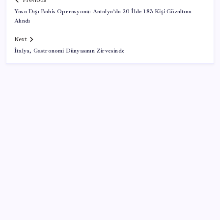
Previous
Yasa Dışı Bahis Operasyonu: Antalya’da 20 İlde 183 Kişi Gözaltına
Alındı
Next
İtalya, Gastronomi Dünyasının Zirvesinde
SON YAZILAR
Parası olan da alamayabilir: Bu model sadece 50 adet
üretecek
Mercedes-Benz Fiziksel Butonlara Geri Dönüyor:
Teknolojide Fazla İleri Gittik