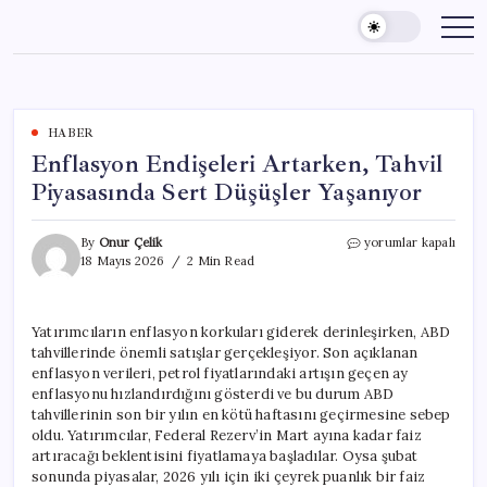
Skip
to
content
HABER
Enflasyon Endişeleri Artarken, Tahvil
Piyasasında Sert Düşüşler Yaşanıyor
Enflasyon
By
Onur Çelik
yorumlar kapalı
Endişeleri
18 Mayıs 2026
2 Min Read
Artarken,
Tahvil
Piyasasında
Yatırımcıların enflasyon korkuları giderek derinleşirken, ABD
Sert
tahvillerinde önemli satışlar gerçekleşiyor. Son açıklanan
Düşüşler
Yaşanıyor
enflasyon verileri, petrol fiyatlarındaki artışın geçen ay
için
enflasyonu hızlandırdığını gösterdi ve bu durum ABD
tahvillerinin son bir yılın en kötü haftasını geçirmesine sebep
oldu. Yatırımcılar, Federal Rezerv’in Mart ayına kadar faiz
artıracağı beklentisini fiyatlamaya başladılar. Oysa şubat
sonunda piyasalar, 2026 yılı için iki çeyrek puanlık bir faiz