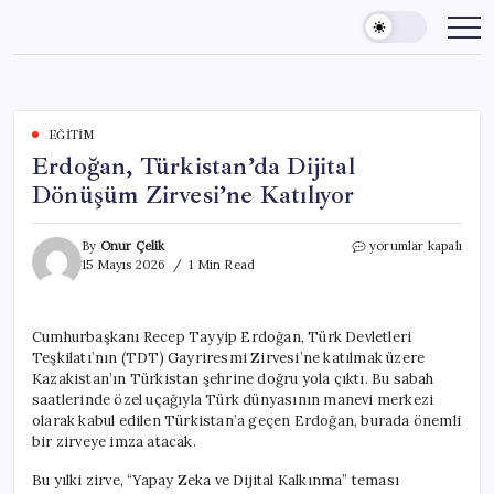
Skip
to
content
EĞITIM
Erdoğan, Türkistan’da Dijital
Dönüşüm Zirvesi’ne Katılıyor
Erdoğan,
By
Onur Çelik
yorumlar kapalı
Türkistan’da
15 Mayıs 2026
1 Min Read
Dijital
Dönüşüm
Zirvesi’ne
Cumhurbaşkanı Recep Tayyip Erdoğan, Türk Devletleri
Katılıyor
Teşkilatı’nın (TDT) Gayriresmi Zirvesi’ne katılmak üzere
için
Kazakistan’ın Türkistan şehrine doğru yola çıktı. Bu sabah
saatlerinde özel uçağıyla Türk dünyasının manevi merkezi
olarak kabul edilen Türkistan’a geçen Erdoğan, burada önemli
bir zirveye imza atacak.
Bu yılki zirve, “Yapay Zeka ve Dijital Kalkınma” teması