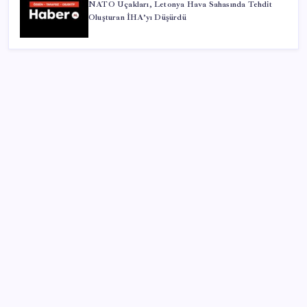
NATO Uçakları, Letonya Hava Sahasında Tehdit
Oluşturan İHA’yı Düşürdü
SON YAZILAR
Parası olan da alamayabilir: Bu model sadece 50 adet
üretecek
Mercedes-Benz Fiziksel Butonlara Geri Dönüyor:
Teknolojide Fazla İleri Gittik
Otomobilde yeni ÖTV kuralı yürürlükte: Vergi tutarı
o seviyenin altına inemeyecek