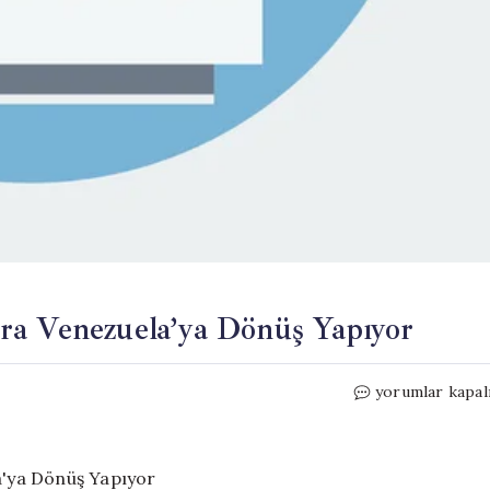
ra Venezuela’ya Dönüş Yapıyor
ExxonMobil,
yorumlar kapal
20
Yıl
Aradan
Sonra