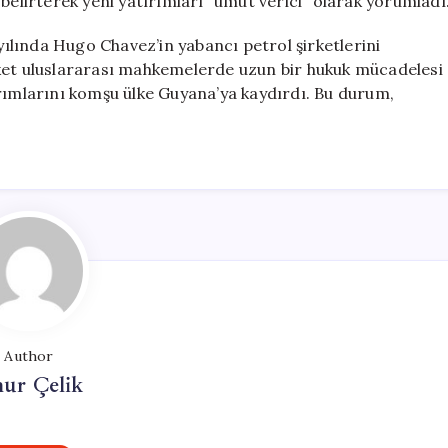
belirterek yeni yatırımları “umut verici” olarak yorumladı
 yılında Hugo Chavez’in yabancı petrol şirketlerini
rket uluslararası mahkemelerde uzun bir hukuk mücadelesi
ırımlarını komşu ülke Guyana’ya kaydırdı. Bu durum,
Author
ur Çelik