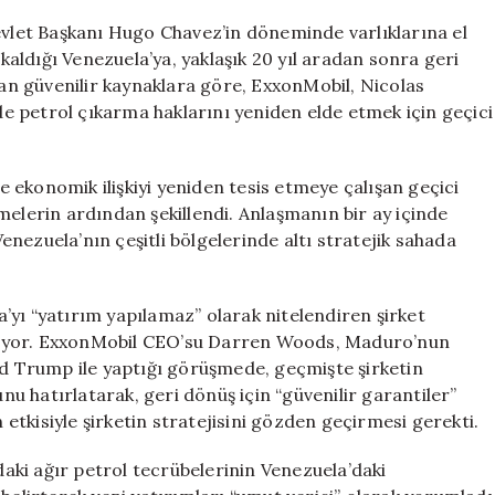
Venezuela’ya
evlet Başkanı Hugo Chavez’in döneminde varlıklarına el
Dönüş
aldığı Venezuela’ya, yaklaşık 20 yıl aradan sonra geri
Yapıyor
n güvenilir kaynaklara göre, ExxonMobil, Nicolas
için
 petrol çıkarma haklarını yeniden elde etmek için geçici
 ekonomik ilişkiyi yeniden tesis etmeye çalışan geçici
melerin ardından şekillendi. Anlaşmanın bir ay içinde
nezuela’nın çeşitli bölgelerinde altı stratejik sahada
’yı “yatırım yapılamaz” olarak nitelendiren şirket
riyor. ExxonMobil CEO’su Darren Woods, Maduro’nun
 Trump ile yaptığı görüşmede, geçmişte şirketin
 hatırlatarak, geri dönüş için “güvenilir garantiler”
n etkisiyle şirketin stratejisini gözden geçirmesi gerekti.
ki ağır petrol tecrübelerinin Venezuela’daki