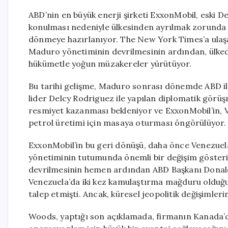
ABD’nin en büyük enerji şirketi ExxonMobil, eski D
konulması nedeniyle ülkesinden ayrılmak zorunda k
dönmeye hazırlanıyor. The New York Times’a ulaşa
Maduro yönetiminin devrilmesinin ardından, ülkede
hükümetle yoğun müzakereler yürütüyor.
Bu tarihi gelişme, Maduro sonrası dönemde ABD ile
lider Delcy Rodriguez ile yapılan diplomatik görüş
resmiyet kazanması bekleniyor ve ExxonMobil’in, Ve
petrol üretimi için masaya oturması öngörülüyor.
ExxonMobil’in bu geri dönüşü, daha önce Venezuela
yönetiminin tutumunda önemli bir değişim göste
devrilmesinin hemen ardından ABD Başkanı Donald
Venezuela’da iki kez kamulaştırma mağduru olduğunu
talep etmişti. Ancak, küresel jeopolitik değişimleri
Woods, yaptığı son açıklamada, firmanın Kanada’da