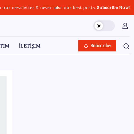
o our newsletter & never miss our best posts.
Subscribe Now!
TIM
İLETİŞİM
Subscribe
SON YAZILAR
Parası olan da alamayabilir: Bu model
sadece 50 adet üretecek