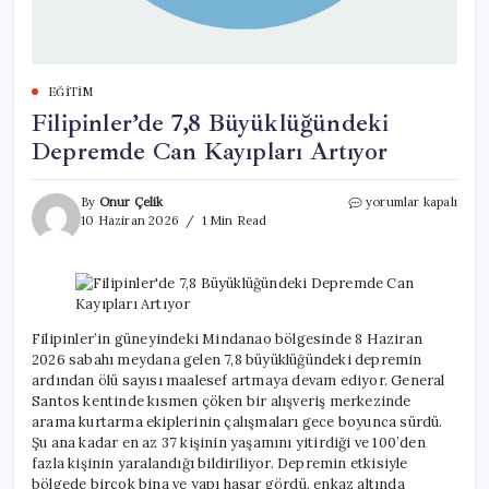
EĞITIM
Filipinler’de 7,8 Büyüklüğündeki
Depremde Can Kayıpları Artıyor
Filipinler’de
By
Onur Çelik
yorumlar kapalı
7,8
10 Haziran 2026
1 Min Read
Büyüklüğündeki
Depremde
Can
Kayıpları
Artıyor
için
Filipinler’in güneyindeki Mindanao bölgesinde 8 Haziran
2026 sabahı meydana gelen 7,8 büyüklüğündeki depremin
ardından ölü sayısı maalesef artmaya devam ediyor. General
Santos kentinde kısmen çöken bir alışveriş merkezinde
arama kurtarma ekiplerinin çalışmaları gece boyunca sürdü.
Şu ana kadar en az 37 kişinin yaşamını yitirdiği ve 100’den
fazla kişinin yaralandığı bildiriliyor. Depremin etkisiyle
bölgede birçok bina ve yapı hasar gördü, enkaz altında