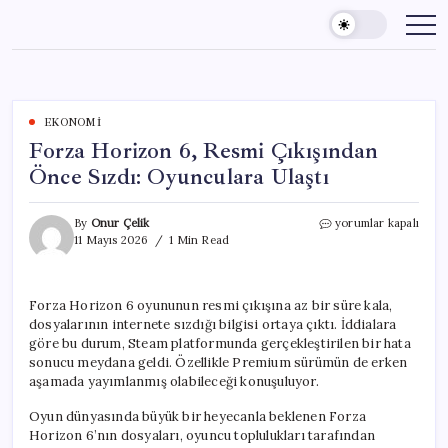
Skip
to
content
EKONOMI
Forza Horizon 6, Resmi Çıkışından
Önce Sızdı: Oyunculara Ulaştı
Forza
By
Onur Çelik
yorumlar kapalı
Horizon
11 Mayıs 2026
1 Min Read
6,
Resmi
Çıkışından
Forza Horizon 6 oyununun resmi çıkışına az bir süre kala,
Önce
dosyalarının internete sızdığı bilgisi ortaya çıktı. İddialara
Sızdı:
Oyunculara
göre bu durum, Steam platformunda gerçekleştirilen bir hata
Ulaştı
sonucu meydana geldi. Özellikle Premium sürümün de erken
için
aşamada yayımlanmış olabileceği konuşuluyor.
Oyun dünyasında büyük bir heyecanla beklenen Forza
Horizon 6’nın dosyaları, oyuncu toplulukları tarafından