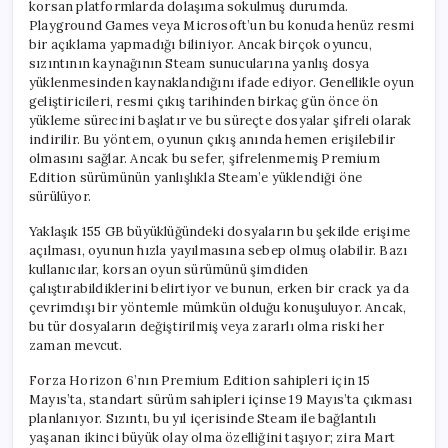
korsan platformlarda dolaşıma sokulmuş durumda.
Playground Games veya Microsoft’un bu konuda henüz resmi
bir açıklama yapmadığı biliniyor. Ancak birçok oyuncu,
sızıntının kaynağının Steam sunucularına yanlış dosya
yüklenmesinden kaynaklandığını ifade ediyor. Genellikle oyun
geliştiricileri, resmi çıkış tarihinden birkaç gün önce ön
yükleme sürecini başlatır ve bu süreçte dosyalar şifreli olarak
indirilir. Bu yöntem, oyunun çıkış anında hemen erişilebilir
olmasını sağlar. Ancak bu sefer, şifrelenmemiş Premium
Edition sürümünün yanlışlıkla Steam’e yüklendiği öne
sürülüyor.
Yaklaşık 155 GB büyüklüğündeki dosyaların bu şekilde erişime
açılması, oyunun hızla yayılmasına sebep olmuş olabilir. Bazı
kullanıcılar, korsan oyun sürümünü şimdiden
çalıştırabildiklerini belirtiyor ve bunun, erken bir crack ya da
çevrimdışı bir yöntemle mümkün olduğu konuşuluyor. Ancak,
bu tür dosyaların değiştirilmiş veya zararlı olma riski her
zaman mevcut.
Forza Horizon 6’nın Premium Edition sahipleri için 15
Mayıs’ta, standart sürüm sahipleri içinse 19 Mayıs’ta çıkması
planlanıyor. Sızıntı, bu yıl içerisinde Steam ile bağlantılı
yaşanan ikinci büyük olay olma özelliğini taşıyor; zira Mart