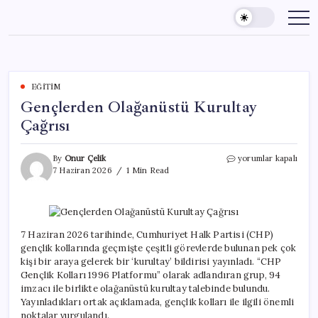
Skip
to
content
EĞITIM
Gençlerden Olağanüstü Kurultay
Çağrısı
Gençlerden
By
Onur Çelik
yorumlar kapalı
Olağanüstü
7 Haziran 2026
1 Min Read
Kurultay
Çağrısı
için
7 Haziran 2026 tarihinde, Cumhuriyet Halk Partisi (CHP)
gençlik kollarında geçmişte çeşitli görevlerde bulunan pek çok
kişi bir araya gelerek bir ‘kurultay’ bildirisi yayınladı. “CHP
Gençlik Kolları 1996 Platformu” olarak adlandıran grup, 94
imzacı ile birlikte olağanüstü kurultay talebinde bulundu.
Yayınladıkları ortak açıklamada, gençlik kolları ile ilgili önemli
noktalar vurgulandı.