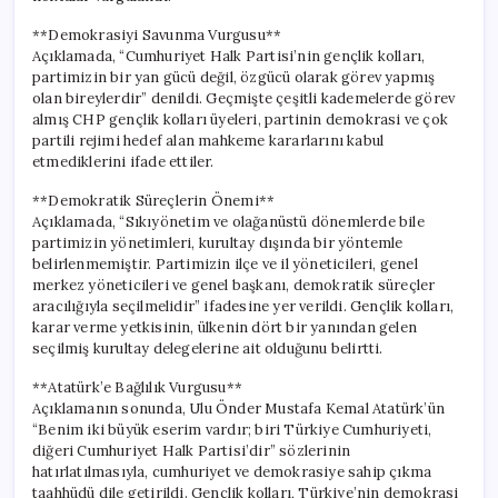
**Demokrasiyi Savunma Vurgusu**
Açıklamada, “Cumhuriyet Halk Partisi’nin gençlik kolları,
partimizin bir yan gücü değil, özgücü olarak görev yapmış
olan bireylerdir” denildi. Geçmişte çeşitli kademelerde görev
almış CHP gençlik kolları üyeleri, partinin demokrasi ve çok
partili rejimi hedef alan mahkeme kararlarını kabul
etmediklerini ifade ettiler.
**Demokratik Süreçlerin Önemi**
Açıklamada, “Sıkıyönetim ve olağanüstü dönemlerde bile
partimizin yönetimleri, kurultay dışında bir yöntemle
belirlenmemiştir. Partimizin ilçe ve il yöneticileri, genel
merkez yöneticileri ve genel başkanı, demokratik süreçler
aracılığıyla seçilmelidir” ifadesine yer verildi. Gençlik kolları,
karar verme yetkisinin, ülkenin dört bir yanından gelen
seçilmiş kurultay delegelerine ait olduğunu belirtti.
**Atatürk’e Bağlılık Vurgusu**
Açıklamanın sonunda, Ulu Önder Mustafa Kemal Atatürk’ün
“Benim iki büyük eserim vardır; biri Türkiye Cumhuriyeti,
diğeri Cumhuriyet Halk Partisi’dir” sözlerinin
hatırlatılmasıyla, cumhuriyet ve demokrasiye sahip çıkma
taahhüdü dile getirildi. Gençlik kolları, Türkiye’nin demokrasi