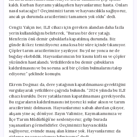
kaldı. Kurban Bayramı yaklaşırken hayvanlarımız hasta. Onları
nasıl satacağız? Geçimimizi tarım ve hayvancılıkla sağlıyoruz,
ancak şu durumda arazilerimiz tamamen yok oldu” dedi.
Cengiz Yalçın ise, ILS cihazı için gereken alandan daha fazla
yerin kullanıldığını belirterek, “Burası bir dere yatağı.
Menfezin önü demir çubuklarla kapatılmış durumda. Biz
günde iki kez temizliyoruz ama kısa bir süre içinde tıkanıyor.
Çöpler tarım arazilerimize yayılıyor. Bu yıl ne yonca ne de
buğday ekebildik. Hayvanlarımızın bir kısmı kirli su ve çöpler
yüzünden hastalandı. Yetkililerden bu demir çubukların
kaldırılmasını ve bu soruna acil bir çözüm bulmalarını talep
ediyoruz” şeklinde konuştu.
Ekrem Doğmaz da, dere yatağının kapatılmaması gerektiğini
vurgulayarak yetkililere çağrıda bulundu. “2024 yılında bu ILS
cihazı kuruldu. Dere yataklarının kapatılmaması gerekiyordu.
Bu ızgaraların kaldırılmasını istiyoruz ki sular aksın ve tarım
arazilerimiz dolmasın. Hayvanlarımız sabah ahırdan çıkıyor,
akşam yine aç dönüyor. Sayın Valimize, Kaymakamımıza ve
İlçe Tarım Müdürlüğü’ne sesleniyoruz; gelip burada
yaşananları görmelidirler. Geçimimizi hayvancılıkla
sağlıyoruz, evimde maaş alan kimse yok. Hayvanlarımız da
giderse ne yapacağımızı bilmiyoruz” dedi.