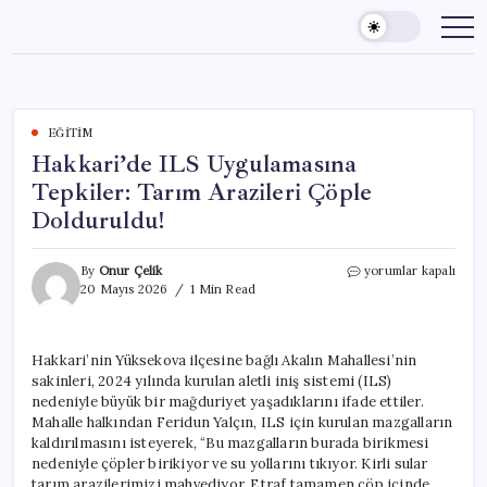
Skip
to
content
EĞITIM
Hakkari’de ILS Uygulamasına
Tepkiler: Tarım Arazileri Çöple
Dolduruldu!
Hakkari’de
By
Onur Çelik
yorumlar kapalı
ILS
20 Mayıs 2026
1 Min Read
Uygulamasına
Tepkiler:
Tarım
Hakkari’nin Yüksekova ilçesine bağlı Akalın Mahallesi’nin
Arazileri
sakinleri, 2024 yılında kurulan aletli iniş sistemi (ILS)
Çöple
Dolduruldu!
nedeniyle büyük bir mağduriyet yaşadıklarını ifade ettiler.
için
Mahalle halkından Feridun Yalçın, ILS için kurulan mazgalların
kaldırılmasını isteyerek, “Bu mazgalların burada birikmesi
nedeniyle çöpler birikiyor ve su yollarını tıkıyor. Kirli sular
tarım arazilerimizi mahvediyor. Etraf tamamen çöp içinde