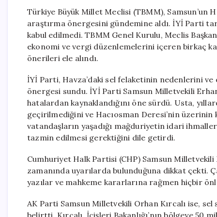
Türkiye Büyük Millet Meclisi (TBMM), Samsun’un Hav
araştırma önergesini gündemine aldı. İYİ Parti ta
kabul edilmedi. TBMM Genel Kurulu, Meclis Başkanv
ekonomi ve vergi düzenlemelerini içeren birkaç ka
önerileri ele alındı.
İYİ Parti, Havza’daki sel felaketinin nedenlerini v
önergesi sundu. İYİ Parti Samsun Milletvekili Erh
hatalardan kaynaklandığını öne sürdü. Usta, yılla
geçirilmediğini ve Hacıosman Deresi’nin üzerinin ka
vatandaşların yaşadığı mağduriyetin idari ihmalle
tazmin edilmesi gerektiğini dile getirdi.
Cumhuriyet Halk Partisi (CHP) Samsun Milletvekili
zamanında uyarılarda bulunduğuna dikkat çekti. Ça
yazılar ve mahkeme kararlarına rağmen hiçbir önle
AK Parti Samsun Milletvekili Orhan Kırcalı ise, sel
belirtti. Kırcalı, İçişleri Bakanlığı’nın bölgeye 50 