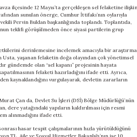
Önergesi,
za ilçesinde 12 Mayıs’ta gerçekleşen sel felaketine ilişki
AK
rafından sunulan önerge, Cumhur İttifakı’nın oylarıyla
Parti
ekili Pervin Buldan başkanlığında toplandı. Toplantıda,
ve
nun teklifi görüşülmeden önce siyasi partilerin grup
MHP’nin
Oylamasıyla
Reddedildi
e etkilerini derinlemesine incelemek amacıyla bir araştırma
için
an Usta, yaşanan felaketin doğa olayından çok yönetimsel
rdır gündemde olan “sel kapanı” projesinin hayata
patılmasının felaketi hazırladığını ifade etti. Ayrıca,
rden kaynaklandığını vurgulayarak, devletin zararların
 Murat Çan da, Devlet Su İşleri (DSİ) Bölge Müdürlüğü’nün
n, dere yatağındaki yapıların kaldırılması için resmi
m alınmadığını ifade etti.
 sonrası hasar tespit çalışmalarının hızla yürütüldüğünü
milyon TL, Aile ve Sosyal Hizmetler Bakanlığı’nın ise 10