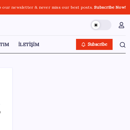
o our newsletter & never miss our best posts.
Subscribe Now!
TIM
İLETİŞİM
Subscribe
SON YAZILAR
ı
Fırtına uçuracak, sağanak vuracak! Yurdun
yarısı için ciddi uyarı geldi