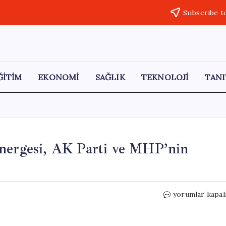
Subscribe t
ĞİTİM
EKONOMİ
SAĞLIK
TEKNOLOJİ
TANI
Önergesi, AK Parti ve MHP’nin
Havza
yorumlar kapal
Sel
Felaketi
Araştırma