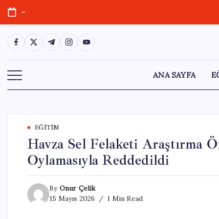
Skip
-
to
content
https://www.facebook.com/
https://twitter.com/
https://t.me/
https://www.instagram.com/
https://youtube.com/
ANA SAYFA
E
EĞITIM
Havza Sel Felaketi Araştırma 
Oylamasıyla Reddedildi
By
Onur Çelik
15 Mayıs 2026
1 Min Read