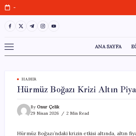
Skip
-
to
content
https://www.facebook.com/
https://twitter.com/
https://t.me/
https://www.instagram.com/
https://youtube.com/
ANA SAYFA
E
HABER
Hürmüz Boğazı Krizi Altın Piyas
By
Onur Çelik
29 Nisan 2026
2 Min Read
Hürmüz Boğazı’ndaki krizin etkisi altında, altın fiya