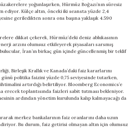
Etkiliyor
 müzakerelere yoğunlaşırken, Hürmüz Boğazı’nın süresiz
için
 ediyor. Külçe altın, önceki iki seansta yüzde 2,4
esine geriledikten sonra ons başına yaklaşık 4.590
elere dikkat çekerek, Hürmüz’deki deniz ablukasının
 enerji arzını olumsuz etkileyerek piyasaları sarsmış
lucular, İran’ın birkaç gün içinde güncellenmiş bir teklif
ği, Birleşik Krallık ve Kanada’daki faiz kararlarını
 günü politika faizini yüzde 0,75 seviyesinde tutarken,
ihtimalini artırdığı belirtiliyor. Bloomberg Economics’e
erecek toplantısında faizleri sabit tutması bekleniyor.
mesinin ardından yönetim kurulunda kalıp kalmayacağı da
artırarak merkez bankalarının faiz oranlarını daha uzun
diriyor. Bu durum, faiz getirisi olmayan altın için olumsu