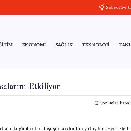
Subscribe t
ĞİTİM
EKONOMİ
SAĞLIK
TEKNOLOJİ
TANI
alarını Etkiliyor
Hürmüz
yorumlar kapal
Boğazı
Krizi
Altın
Piyasalarını
tları iki günlük bir düşüşün ardından yatay bir seyir izledi.