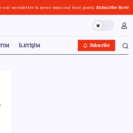
o our newsletter & never miss our best posts.
Subscribe Now!
TIM
İLETİŞİM
Subscribe
ı
SON YAZILAR
Parası olan da alamayabilir: Bu model
sadece 50 adet üretecek