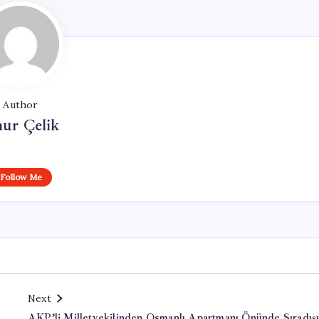
Author
ur Çelik
Follow Me
Next
AKP’li Milletvekilinden Osmanlı Apartmanı Önünde Sıradış