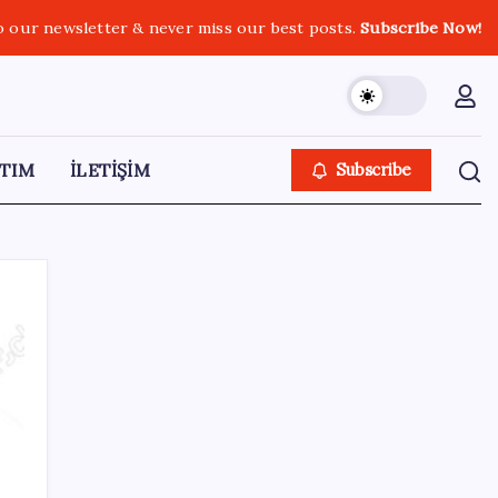
o our newsletter & never miss our best posts.
Subscribe Now!
TIM
İLETİŞİM
Subscribe
SON YAZILAR
Tüm dünyaya ‘tatil daveti’