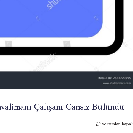
avalimanı Çalışanı Cansız Bulundu
İki
yorumlar kapal
Günlük