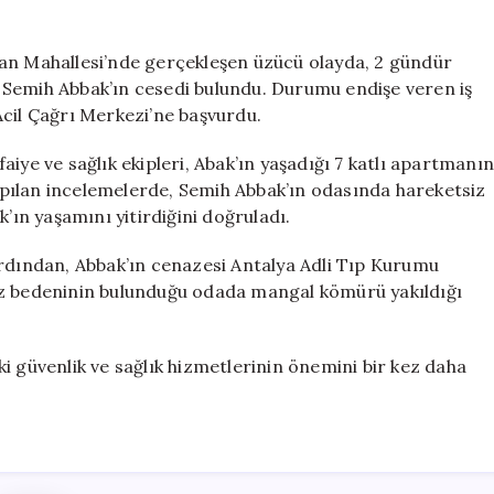
Sessizlik
Sonrası
Havalimanı
lan Mahallesi’nde gerçekleşen üzücü olayda, 2 gündür
Çalışanı
 Semih Abbak’ın cesedi bulundu. Durumu endişe veren iş
Cansız
Acil Çağrı Merkezi’ne başvurdu.
Bulundu
için
tfaiye ve sağlık ekipleri, Abak’ın yaşadığı 7 katlı apartmanın
 Yapılan incelemelerde, Semih Abbak’ın odasında hareketsiz
ak’ın yaşamını yitirdiğini doğruladı.
ardından, Abbak’ın cenazesi Antalya Adli Tıp Kurumu
ız bedeninin bulunduğu odada mangal kömürü yakıldığı
i güvenlik ve sağlık hizmetlerinin önemini bir kez daha