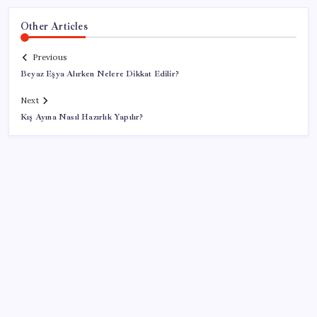
Other Articles
Previous
Beyaz Eşya Alırken Nelere Dikkat Edilir?
Next
Kış Ayına Nasıl Hazırlık Yapılır?
SON YAZILAR
Parası olan da alamayabilir: Bu model sadece 50 adet