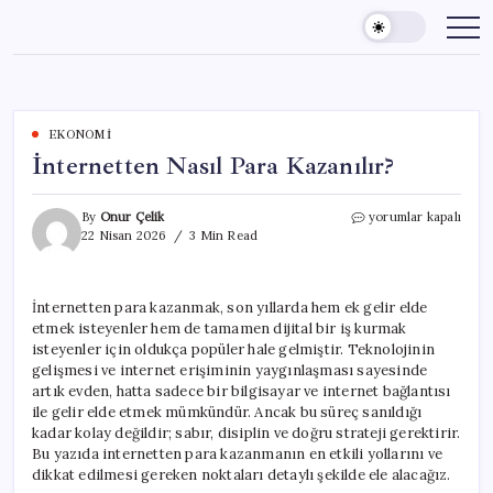
Skip
to
content
EKONOMI
İnternetten Nasıl Para Kazanılır?
İnternetten
By
Onur Çelik
yorumlar kapalı
Nasıl
22 Nisan 2026
3 Min Read
Para
Kazanılır?
için
İnternetten para kazanmak, son yıllarda hem ek gelir elde
etmek isteyenler hem de tamamen dijital bir iş kurmak
isteyenler için oldukça popüler hale gelmiştir. Teknolojinin
gelişmesi ve internet erişiminin yaygınlaşması sayesinde
artık evden, hatta sadece bir bilgisayar ve internet bağlantısı
ile gelir elde etmek mümkündür. Ancak bu süreç sanıldığı
kadar kolay değildir; sabır, disiplin ve doğru strateji gerektirir.
Bu yazıda internetten para kazanmanın en etkili yollarını ve
dikkat edilmesi gereken noktaları detaylı şekilde ele alacağız.