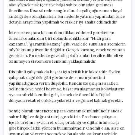
alan yüksek risk içerir ve bilgi sahibi olmadan girilmesi
önerilmez. Kısa sürede zengin olma hayali çoğu zaman hayal
kırıklığı ile sonuçlanabilir. Bu nedenle yatırım yapmadan önce
detaylı araştırma yapılmalı ve riskler iyi analiz edilmelidir.
İnternetten para kazanırken dikkat edilmesi gereken en
önemli konulardan biri dolandırıcılıklardır. “Hızlı para
kazanma”, “garantili kazanç” gibi vaatlerle sunulan sistemlerin
büyük kısmı güvenilir değildir. Gerçek kazanç, emek ve zaman
gerektirir. Bu nedenle güvenilir platformlar tercih edilmeli ve
bilinmeyen sistemlere temkinli yaklaşılmalıdır.
Disiplinli çalışmak da başarı için kritik bir faktördür. Evden
çalışmak özgürlük gibi görünse de zaman yönetimi
yapılmadığında verim düşebilir. Kendinize çalışma saatleri
belirlemek ve hedef koymak, başarıya ulaşmanızı kolaylaştırır.
Ayrıca sürekli kendini geliştirmek de önemlidir. Dijital
dünyada rekabet oldukça yüksektir ve güncel kalmak gerekir.
Sonuç olarak internetten para kazanmak mümkündür ancak
sabır, bilgi ve doğru strateji gerektirir. Freelance çalışma,
içerik üretimi, e-ticaret, satış ortaklığı ve dijital ürün satışı
gibi birçok farklı yöntem bulunmaktadır. Önemli olan, size en
uygun olan yöntemi seçmek ve bu alanda istikrarlı şekilde