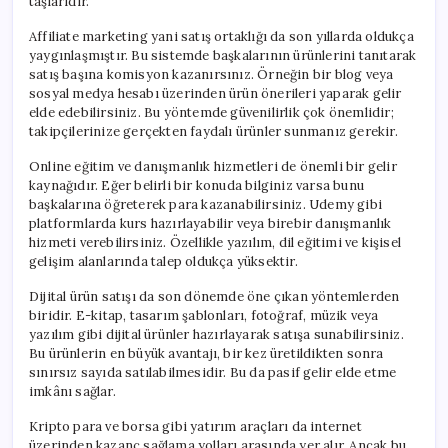
taşlarıdır.
Affiliate marketing yani satış ortaklığı da son yıllarda oldukça
yaygınlaşmıştır. Bu sistemde başkalarının ürünlerini tanıtarak
satış başına komisyon kazanırsınız. Örneğin bir blog veya
sosyal medya hesabı üzerinden ürün önerileri yaparak gelir
elde edebilirsiniz. Bu yöntemde güvenilirlik çok önemlidir;
takipçilerinize gerçekten faydalı ürünler sunmanız gerekir.
Online eğitim ve danışmanlık hizmetleri de önemli bir gelir
kaynağıdır. Eğer belirli bir konuda bilginiz varsa bunu
başkalarına öğreterek para kazanabilirsiniz. Udemy gibi
platformlarda kurs hazırlayabilir veya birebir danışmanlık
hizmeti verebilirsiniz. Özellikle yazılım, dil eğitimi ve kişisel
gelişim alanlarında talep oldukça yüksektir.
Dijital ürün satışı da son dönemde öne çıkan yöntemlerden
biridir. E-kitap, tasarım şablonları, fotoğraf, müzik veya
yazılım gibi dijital ürünler hazırlayarak satışa sunabilirsiniz.
Bu ürünlerin en büyük avantajı, bir kez üretildikten sonra
sınırsız sayıda satılabilmesidir. Bu da pasif gelir elde etme
imkânı sağlar.
Kripto para ve borsa gibi yatırım araçları da internet
üzerinden kazanç sağlama yolları arasında yer alır. Ancak bu