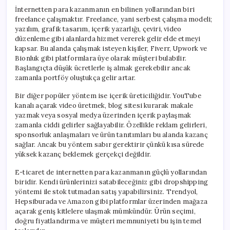
İnternetten para kazanmanın en bilinen yollarından biri
freelance çalışmaktır. Freelance, yani serbest çalışma modeli;
yazılım, grafik tasarım, içerik yazarlığı, çeviri, video
düzenleme gibi alanlarda hizmet vererek gelir elde etmeyi
kapsar. Bu alanda çalışmak isteyen kişiler, Fiverr, Upwork ve
Bionluk gibi platformlara üye olarak müşteri bulabilir.
Başlangıçta düşük ücretlerle iş almak gerekebilir ancak
zamanla portföy oluştukça gelir artar.
Bir diğer popüler yöntem ise içerik üreticiliğidir. YouTube
kanalı açarak video üretmek, blog sitesi kurarak makale
yazmak veya sosyal medya üzerinden içerik paylaşmak
zamanla ciddi gelirler sağlayabilir. Özellikle reklam gelirleri,
sponsorluk anlaşmaları ve ürün tanıtımları bu alanda kazanç
sağlar. Ancak bu yöntem sabır gerektirir çünkü kısa sürede
yüksek kazanç beklemek gerçekçi değildir.
E-ticaret de internetten para kazanmanın güçlü yollarından
biridir. Kendi ürünlerinizi satabileceğiniz gibi dropshipping
yöntemi ile stok tutmadan satış yapabilirsiniz. Trendyol,
Hepsiburada ve Amazon gibi platformlar üzerinden mağaza
açarak geniş kitlelere ulaşmak mümkündür. Ürün seçimi,
doğru fiyatlandırma ve müşteri memnuniyeti bu işin temel