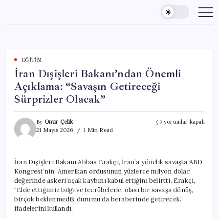
Skip
to
content
EĞITIM
İran Dışişleri Bakanı’ndan Önemli
Açıklama: “Savaşın Getireceği
Sürprizler Olacak”
İran
By
Onur Çelik
yorumlar kapalı
Dışişleri
21 Mayıs 2026
1 Min Read
Bakanı’ndan
Önemli
Açıklama:
İran Dışişleri Bakanı Abbas Erakçi, İran’a yönelik savaşta ABD
“Savaşın
Kongresi’nin, Amerikan ordusunun yüzlerce milyon dolar
Getireceği
Sürprizler
değerinde askeri uçak kaybını kabul ettiğini belirtti. Erakçi,
Olacak”
“Elde ettiğimiz bilgi ve tecrübelerle, olası bir savaşa dönüş,
için
birçok beklenmedik durumu da beraberinde getirecek.”
ifadelerini kullandı.