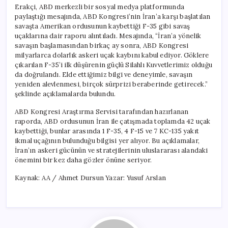
Erakçi, ABD merkezli bir sosyal medya platformunda
paylaştığı mesajında, ABD Kongresi’nin İran’a karşı başlatılan
savaşta Amerikan ordusunun kaybettiği F-35 gibi savaş
uçaklarına dair raporu alıntıladı. Mesajında, “İran’a yönelik
savaşın başlamasından birkaç ay sonra, ABD Kongresi
milyarlarca dolarlık askeri uçak kaybını kabul ediyor. Göklere
çıkarılan F-35’i ilk düşürenin güçlü Silahlı Kuvvetlerimiz olduğu
da doğrulandı. Elde ettiğimiz bilgi ve deneyimle, savaşın
yeniden alevlenmesi, birçok sürprizi beraberinde getirecek.”
şeklinde açıklamalarda bulundu.
ABD Kongresi Araştırma Servisi tarafından hazırlanan
raporda, ABD ordusunun İran ile çatışmada toplamda 42 uçak
kaybettiği, bunlar arasında 1 F-35, 4 F-15 ve 7 KC-135 yakıt
ikmal uçağının bulunduğu bilgisi yer alıyor. Bu açıklamalar,
İran’ın askeri gücünün ve stratejilerinin uluslararası alandaki
önemini bir kez daha gözler önüne seriyor.
Kaynak: AA / Ahmet Dursun Yazar: Yusuf Arslan