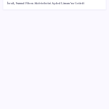
İsrail, Sumud Filosu Aktivistlerini Aşdod Limanı’na Getirdi
SON YAZILAR
Parası olan da alamayabilir: Bu model sadece 50 adet
üretecek
Mercedes-Benz Fiziksel Butonlara Geri Dönüyor:
Teknolojide Fazla İleri Gittik
Otomobilde yeni ÖTV kuralı yürürlükte: Vergi tutarı
o seviyenin altına inemeyecek
Bakan Kacır: Bayrağımızı kendi mühendislerimizin