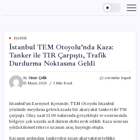
Skip
to
content
HABER
İstanbul TEM Otoyolu’nda Kaza:
Tanker ile TIR Çarpıştı, Trafik
Durdurma Noktasına Geldi
İstanbul
By
Onur Çelik
yorumlar kapalı
TEM
15 Mayıs 2026
1 Min Read
Otoyolu’nda
Kaza:
Tanker
İstanbul’un Esenyurt ilçesinde, TEM Otoyolu İstanbul
ile
yönünde meydana gelen kazada bir akaryakıt tankeri ile TIR
TIR
Çarpıştı,
çarpıştı. Olay, saat 13.00 sularında gerçekleşti ve sonrasında
Trafik
bölgeye çok sayıda acil durum ekibi sevk edildi. Kaza sonrası
Durdurma
yolda kilometrelerce uzanan araç kuyruğu oluştu.
Noktasına
Geldi
Kazanın ardından, tankerden sızan akaryakıtın tehlike