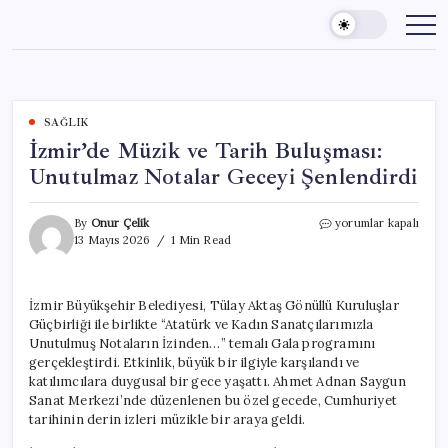
Skip
to
content
SAĞLIK
İzmir’de Müzik ve Tarih Buluşması:
Unutulmaz Notalar Geceyi Şenlendirdi
İzmir’de
By
Onur Çelik
yorumlar kapalı
Müzik
13 Mayıs 2026
1 Min Read
ve
Tarih
Buluşması:
İzmir Büyükşehir Belediyesi, Tülay Aktaş Gönüllü Kuruluşlar
Unutulmaz
Güçbirliği ile birlikte “Atatürk ve Kadın Sanatçılarımızla
Notalar
Geceyi
Unutulmuş Notaların İzinden…” temalı Gala programını
Şenlendirdi
gerçekleştirdi. Etkinlik, büyük bir ilgiyle karşılandı ve
için
katılımcılara duygusal bir gece yaşattı. Ahmet Adnan Saygun
Sanat Merkezi’nde düzenlenen bu özel gecede, Cumhuriyet
tarihinin derin izleri müzikle bir araya geldi.