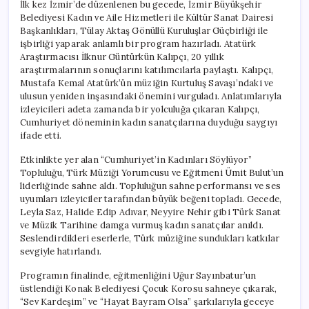
İlk kez İzmir’de düzenlenen bu gecede, İzmir Büyükşehir
Belediyesi Kadın ve Aile Hizmetleri ile Kültür Sanat Dairesi
Başkanlıkları, Tülay Aktaş Gönüllü Kuruluşlar Güçbirliği ile
işbirliği yaparak anlamlı bir program hazırladı. Atatürk
Araştırmacısı İlknur Güntürkün Kalıpçı, 20 yıllık
araştırmalarının sonuçlarını katılımcılarla paylaştı. Kalıpçı,
Mustafa Kemal Atatürk’ün müziğin Kurtuluş Savaşı’ndaki ve
ulusun yeniden inşasındaki önemini vurguladı. Anlatımlarıyla
izleyicileri adeta zamanda bir yolculuğa çıkaran Kalıpçı,
Cumhuriyet döneminin kadın sanatçılarına duyduğu saygıyı
ifade etti.
Etkinlikte yer alan “Cumhuriyet’in Kadınları Söylüyor”
Topluluğu, Türk Müziği Yorumcusu ve Eğitmeni Ümit Bulut’un
liderliğinde sahne aldı. Topluluğun sahne performansı ve ses
uyumları izleyiciler tarafından büyük beğeni topladı. Gecede,
Leyla Saz, Halide Edip Adıvar, Neyyire Nehir gibi Türk Sanat
ve Müzik Tarihine damga vurmuş kadın sanatçılar anıldı.
Seslendirdikleri eserlerle, Türk müziğine sundukları katkılar
sevgiyle hatırlandı.
Programın finalinde, eğitmenliğini Uğur Sayınbatur’un
üstlendiği Konak Belediyesi Çocuk Korosu sahneye çıkarak,
“Sev Kardeşim” ve “Hayat Bayram Olsa” şarkılarıyla geceye