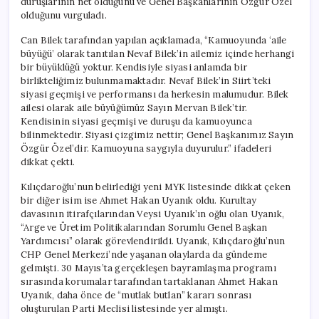
duruşlarının net olduğunu ve Genel Başkanlarının Özgür Özel
olduğunu vurguladı.
Can Bilek tarafından yapılan açıklamada, “Kamuoyunda ‘aile
büyüğü’ olarak tanıtılan Nevaf Bilek’in ailemiz içinde herhangi
bir büyüklüğü yoktur. Kendisiyle siyasi anlamda bir
birlikteliğimiz bulunmamaktadır. Nevaf Bilek’in Siirt’teki
siyasi geçmişi ve performansı da herkesin malumudur. Bilek
ailesi olarak aile büyüğümüz Sayın Mervan Bilek’tir.
Kendisinin siyasi geçmişi ve duruşu da kamuoyunca
bilinmektedir. Siyasi çizgimiz nettir; Genel Başkanımız Sayın
Özgür Özel’dir. Kamuoyuna saygıyla duyurulur.” ifadeleri
dikkat çekti.
Kılıçdaroğlu’nun belirlediği yeni MYK listesinde dikkat çeken
bir diğer isim ise Ahmet Hakan Uyanık oldu. Kurultay
davasının itirafçılarından Veysi Uyanık’ın oğlu olan Uyanık,
“Arge ve Üretim Politikalarından Sorumlu Genel Başkan
Yardımcısı” olarak görevlendirildi. Uyanık, Kılıçdaroğlu’nun
CHP Genel Merkezi’nde yaşanan olaylarda da gündeme
gelmişti. 30 Mayıs’ta gerçekleşen bayramlaşma programı
sırasında korumalar tarafından tartaklanan Ahmet Hakan
Uyanık, daha önce de “mutlak butlan” kararı sonrası
oluşturulan Parti Meclisi listesinde yer almıştı.