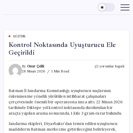
Skip
to
content
EĞITIM
Kontrol Noktasında Uyuşturucu Ele
Geçirildi
Kontrol
By
Onur Çelik
yorumlar kapalı
Noktasında
28 Nisan 2026
1 Min Read
Uyuşturucu
Ele
Geçirildi
Batman İl Jandarma Komutanlığı, uyuşturucu suçlarının
için
önlenmesine yönelik yürütülen istihbarat çalışmaları
çerçevesinde önemli bir operasyona imza attı. 22 Nisan 2026
tarihinde Diktepe yol kontrol noktasında durdurulan bir
araçta yapılan arama sonucunda, 1 kilo 3 gram esrar bulundu.
Jandarma ekipleri, Diyarbakır’dan temin edilen uyuşturucu
maddelerin Batman merkezine getirileceğini belirleyerek,