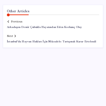
Other Articles
Previous
Arkadaşını Demir Çubukla Hayatından Eden Korkunç Olay
Next
İstanbul’da Hayvan Hakları İçin Mücadele: Tartışmalı Karar Ertelendi
SON YAZILAR
Parası olan da alamayabilir: Bu model sadece 50 adet