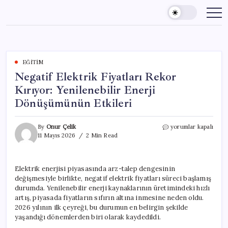
Skip
to
content
EĞITIM
Negatif Elektrik Fiyatları Rekor
Kırıyor: Yenilenebilir Enerji
Dönüşümünün Etkileri
Negatif
By
Onur Çelik
yorumlar kapalı
Elektrik
11 Mayıs 2026
2 Min Read
Fiyatları
Rekor
Kırıyor:
Elektrik enerjisi piyasasında arz-talep dengesinin
Yenilenebilir
değişmesiyle birlikte, negatif elektrik fiyatları süreci başlamış
Enerji
Dönüşümünün
durumda. Yenilenebilir enerji kaynaklarının üretimindeki hızlı
Etkileri
artış, piyasada fiyatların sıfırın altına inmesine neden oldu.
için
2026 yılının ilk çeyreği, bu durumun en belirgin şekilde
yaşandığı dönemlerden biri olarak kaydedildi.