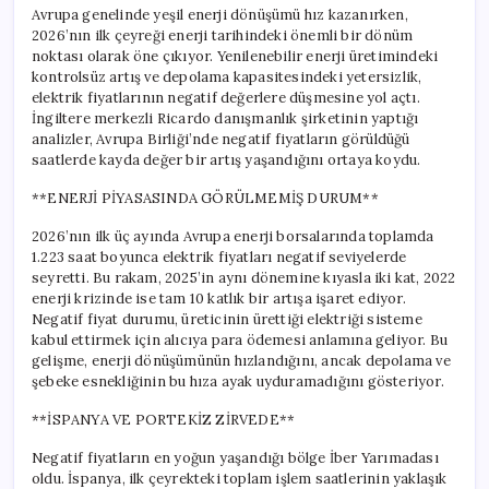
Avrupa genelinde yeşil enerji dönüşümü hız kazanırken,
2026’nın ilk çeyreği enerji tarihindeki önemli bir dönüm
noktası olarak öne çıkıyor. Yenilenebilir enerji üretimindeki
kontrolsüz artış ve depolama kapasitesindeki yetersizlik,
elektrik fiyatlarının negatif değerlere düşmesine yol açtı.
İngiltere merkezli Ricardo danışmanlık şirketinin yaptığı
analizler, Avrupa Birliği’nde negatif fiyatların görüldüğü
saatlerde kayda değer bir artış yaşandığını ortaya koydu.
**ENERJİ PİYASASINDA GÖRÜLMEMİŞ DURUM**
2026’nın ilk üç ayında Avrupa enerji borsalarında toplamda
1.223 saat boyunca elektrik fiyatları negatif seviyelerde
seyretti. Bu rakam, 2025’in aynı dönemine kıyasla iki kat, 2022
enerji krizinde ise tam 10 katlık bir artışa işaret ediyor.
Negatif fiyat durumu, üreticinin ürettiği elektriği sisteme
kabul ettirmek için alıcıya para ödemesi anlamına geliyor. Bu
gelişme, enerji dönüşümünün hızlandığını, ancak depolama ve
şebeke esnekliğinin bu hıza ayak uyduramadığını gösteriyor.
**İSPANYA VE PORTEKİZ ZİRVEDE**
Negatif fiyatların en yoğun yaşandığı bölge İber Yarımadası
oldu. İspanya, ilk çeyrekteki toplam işlem saatlerinin yaklaşık