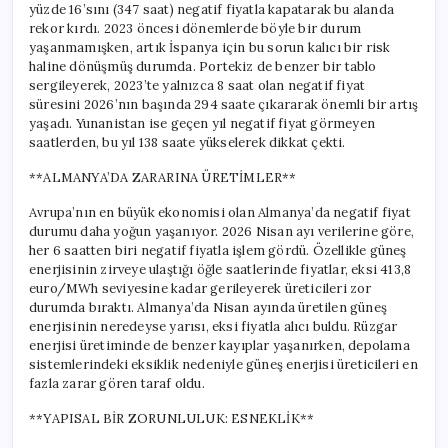
yüzde 16’sını (347 saat) negatif fiyatla kapatarak bu alanda
rekor kırdı. 2023 öncesi dönemlerde böyle bir durum
yaşanmamışken, artık İspanya için bu sorun kalıcı bir risk
haline dönüşmüş durumda. Portekiz de benzer bir tablo
sergileyerek, 2023’te yalnızca 8 saat olan negatif fiyat
süresini 2026’nın başında 294 saate çıkararak önemli bir artış
yaşadı. Yunanistan ise geçen yıl negatif fiyat görmeyen
saatlerden, bu yıl 138 saate yükselerek dikkat çekti.
**ALMANYA’DA ZARARINA ÜRETİMLER**
Avrupa’nın en büyük ekonomisi olan Almanya’da negatif fiyat
durumu daha yoğun yaşanıyor. 2026 Nisan ayı verilerine göre,
her 6 saatten biri negatif fiyatla işlem gördü. Özellikle güneş
enerjisinin zirveye ulaştığı öğle saatlerinde fiyatlar, eksi 413,8
euro/MWh seviyesine kadar gerileyerek üreticileri zor
durumda bıraktı. Almanya’da Nisan ayında üretilen güneş
enerjisinin neredeyse yarısı, eksi fiyatla alıcı buldu. Rüzgar
enerjisi üretiminde de benzer kayıplar yaşanırken, depolama
sistemlerindeki eksiklik nedeniyle güneş enerjisi üreticileri en
fazla zarar gören taraf oldu.
**YAPISAL BİR ZORUNLULUK: ESNEKLİK**