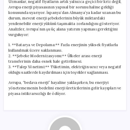
Uzmanlar, negatif fiyatların artık yalnızca geçici bir kriz değil,
Avrupa enerji piyasasının yapısal bir sorunu haline geldiği
konusunda uyarıyor. İspanya’dan Almanya’ya kadar uzanan bu
durum, mevcut enerji şebekelerinin büyük miktardaki
yenilenebilir enerji yükünü taşımakta zorlandığını gösteriyor.
Analizler, Avrupa’nın şu üç alana yatırım yapması gerektiğini
vurguluyor:
1. **Batarya ve Depolama:** Fazla enerjinin yüksek fiyatlarla
kullanılmak üzere saklanması.
2. **Şebeke Modernizasyonu:** Ülkeler arası enerji
transferinin daha esnek hale getirilmesi.
3. **Talep Yönetimi:** Tüketimin, elektriğin ucuz veya negatif
olduğu saatlerde kaydırılması için teşvikler sağlanması.
Avrupa, “bedava enerji” hayaline yaklaşırken, bu enerjiyi
yönetememenin bedelini enerji üreticilerinin gelir kayıpları ve
piyasa istikrarsızlığı ile ödüyor.