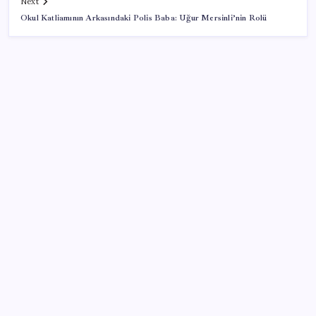
Next
Okul Katliamının Arkasındaki Polis Baba: Uğur Mersinli’nin Rolü
SON YAZILAR
Parası olan da alamayabilir: Bu model sadece 50 adet
üretecek
Mercedes-Benz Fiziksel Butonlara Geri Dönüyor:
Teknolojide Fazla İleri Gittik
Otomobilde yeni ÖTV kuralı yürürlükte: Vergi tutarı
o seviyenin altına inemeyecek