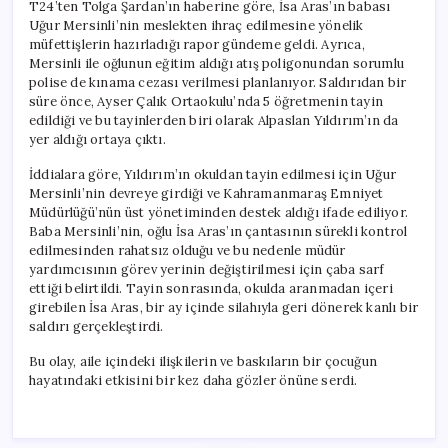
T24’ten Tolga Şardan’ın haberine göre, İsa Aras’ın babası
Uğur Mersinli’nin meslekten ihraç edilmesine yönelik
müfettişlerin hazırladığı rapor gündeme geldi. Ayrıca,
Mersinli ile oğlunun eğitim aldığı atış poligonundan sorumlu
polise de kınama cezası verilmesi planlanıyor. Saldırıdan bir
süre önce, Ayser Çalık Ortaokulu’nda 5 öğretmenin tayin
edildiği ve bu tayinlerden biri olarak Alpaslan Yıldırım’ın da
yer aldığı ortaya çıktı.
İddialara göre, Yıldırım’ın okuldan tayin edilmesi için Uğur
Mersinli’nin devreye girdiği ve Kahramanmaraş Emniyet
Müdürlüğü’nün üst yönetiminden destek aldığı ifade ediliyor.
Baba Mersinli’nin, oğlu İsa Aras’ın çantasının sürekli kontrol
edilmesinden rahatsız olduğu ve bu nedenle müdür
yardımcısının görev yerinin değiştirilmesi için çaba sarf
ettiği belirtildi. Tayin sonrasında, okulda aranmadan içeri
girebilen İsa Aras, bir ay içinde silahıyla geri dönerek kanlı bir
saldırı gerçekleştirdi.
Bu olay, aile içindeki ilişkilerin ve baskıların bir çocuğun
hayatındaki etkisini bir kez daha gözler önüne serdi.