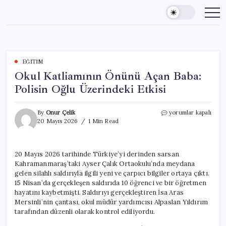
Skip
to
content
EĞITIM
Okul Katliamının Önünü Açan Baba:
Polisin Oğlu Üzerindeki Etkisi
Okul
By
Onur Çelik
yorumlar kapalı
Katliamının
20 Mayıs 2026
1 Min Read
Önünü
Açan
Baba:
20 Mayıs 2026 tarihinde Türkiye’yi derinden sarsan
Polisin
Kahramanmaraş’taki Ayser Çalık Ortaokulu’nda meydana
Oğlu
Üzerindeki
gelen silahlı saldırıyla ilgili yeni ve çarpıcı bilgiler ortaya çıktı.
Etkisi
15 Nisan’da gerçekleşen saldırıda 10 öğrenci ve bir öğretmen
için
hayatını kaybetmişti. Saldırıyı gerçekleştiren İsa Aras
Mersinli’nin çantası, okul müdür yardımcısı Alpaslan Yıldırım
tarafından düzenli olarak kontrol ediliyordu.