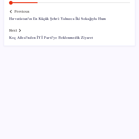
Previous
Hırvatistan’ın En Küçük Şehri: Yalnızca İki Sokağıyla Hum
Next
Koç Ailesi’nden İYİ Parti’ye Beklenmedik Ziyaret
SON YAZILAR
Parası olan da alamayabilir: Bu model sadece 50 adet
üretecek
Mercedes-Benz Fiziksel Butonlara Geri Dönüyor: