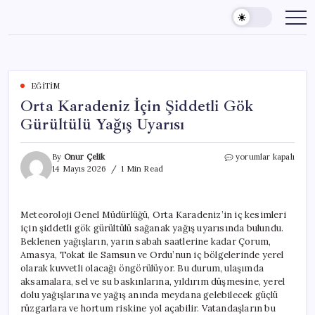
Skip
to
content
EĞITIM
Orta Karadeniz İçin Şiddetli Gök
Gürültülü Yağış Uyarısı
Orta
By
Onur Çelik
yorumlar kapalı
Karadeniz
14 Mayıs 2026
1 Min Read
İçin
Şiddetli
Gök
Meteoroloji Genel Müdürlüğü, Orta Karadeniz’in iç kesimleri
Gürültülü
için şiddetli gök gürültülü sağanak yağış uyarısında bulundu.
Yağış
Uyarısı
Beklenen yağışların, yarın sabah saatlerine kadar Çorum,
için
Amasya, Tokat ile Samsun ve Ordu’nun iç bölgelerinde yerel
olarak kuvvetli olacağı öngörülüyor. Bu durum, ulaşımda
aksamalara, sel ve su baskınlarına, yıldırım düşmesine, yerel
dolu yağışlarına ve yağış anında meydana gelebilecek güçlü
rüzgarlara ve hortum riskine yol açabilir. Vatandaşların bu