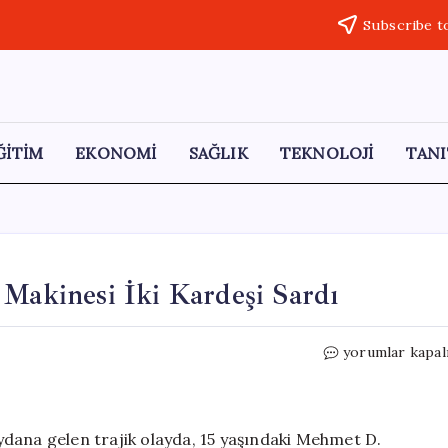
Subscribe t
ĞİTİM
EKONOMİ
SAĞLIK
TEKNOLOJİ
TANI
 Makinesi İki Kardeşi Sardı
Polatlı’da
yorumlar kapal
Acı
Kaza:
Yem
Karma
meydana gelen trajik olayda, 15 yaşındaki Mehmet D.