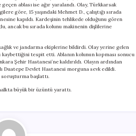
Makinesi
 geçen ablası ise ağır yaralandı. Olay, Türkkarsak
İki
ilgilere göre, 15 yaşındaki Mehmet D., çalıştığı sırada
Kardeşi
esine kapıldı. Kardeşinin tehlikede olduğunu gören
Sardı
u, ancak bu sırada kolunu makinenin dişlilerine
için
lık ve jandarma ekiplerine bildirdi. Olay yerine gelen
ı kaybettiğini tespit etti. Ablanın kolunun kopması sonucu
Ankara Şehir Hastanesi’ne kaldırıldı. Olayın ardından
tlı Duatepe Devlet Hastanesi morguna sevk edildi.
ir soruşturma başlattı.
 halkta büyük bir üzüntü yarattı.