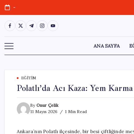
Skip
-
to
content
https://www.facebook.com/
https://twitter.com/
https://t.me/
https://www.instagram.com/
https://youtube.com/
ANA SAYFA
E
EĞITIM
Polatlı’da Acı Kaza: Yem Karma
By
Onur Çelik
11 Mayıs 2026
1 Min Read
Ankara’nın Polatlı ilçesinde, bir besi çiftliğinde 