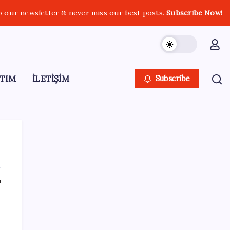
o our newsletter & never miss our best posts.
Subscribe Now!
TIM
İLETİŞİM
Subscribe
ı
SON YAZILAR
Parası olan da alamayabilir: Bu model
sadece 50 adet üretecek