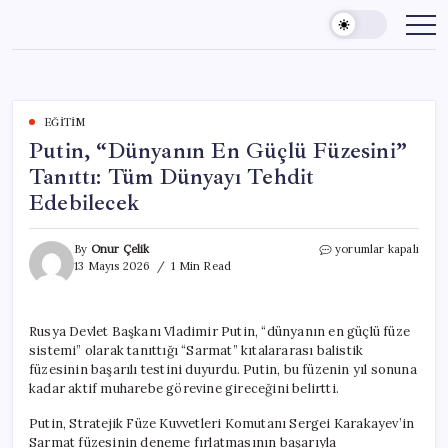
Skip
to
content
EĞITIM
Putin, “Dünyanın En Güçlü Füzesini”
Tanıttı: Tüm Dünyayı Tehdit
Edebilecek
Putin,
By
Onur Çelik
yorumlar kapalı
“Dünyanın
13 Mayıs 2026
1 Min Read
En
Güçlü
Füzesini”
Rusya Devlet Başkanı Vladimir Putin, “dünyanın en güçlü füze
Tanıttı:
sistemi” olarak tanıttığı “Sarmat” kıtalararası balistik
Tüm
Dünyayı
füzesinin başarılı testini duyurdu. Putin, bu füzenin yıl sonuna
Tehdit
kadar aktif muharebe görevine gireceğini belirtti.
Edebilecek
için
Putin, Stratejik Füze Kuvvetleri Komutanı Sergei Karakayev’in
Sarmat füzesinin deneme fırlatmasının başarıyla