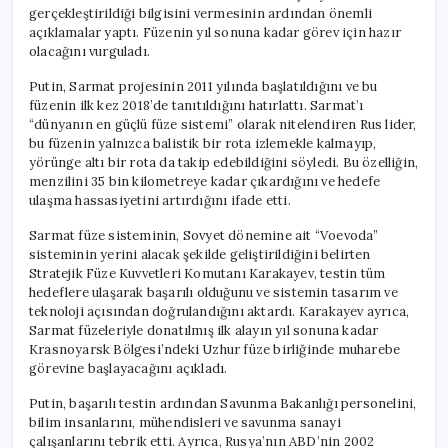
gerçekleştirildiği bilgisini vermesinin ardından önemli
açıklamalar yaptı. Füzenin yıl sonuna kadar görev için hazır
olacağını vurguladı.
Putin, Sarmat projesinin 2011 yılında başlatıldığını ve bu
füzenin ilk kez 2018’de tanıtıldığını hatırlattı. Sarmat’ı
“dünyanın en güçlü füze sistemi” olarak nitelendiren Rus lider,
bu füzenin yalnızca balistik bir rota izlemekle kalmayıp,
yörünge altı bir rota da takip edebildiğini söyledi. Bu özelliğin,
menzilini 35 bin kilometreye kadar çıkardığını ve hedefe
ulaşma hassasiyetini artırdığını ifade etti.
Sarmat füze sisteminin, Sovyet dönemine ait “Voevoda”
sisteminin yerini alacak şekilde geliştirildiğini belirten
Stratejik Füze Kuvvetleri Komutanı Karakayev, testin tüm
hedeflere ulaşarak başarılı olduğunu ve sistemin tasarım ve
teknoloji açısından doğrulandığını aktardı. Karakayev ayrıca,
Sarmat füzeleriyle donatılmış ilk alayın yıl sonuna kadar
Krasnoyarsk Bölgesi’ndeki Uzhur füze birliğinde muharebe
görevine başlayacağını açıkladı.
Putin, başarılı testin ardından Savunma Bakanlığı personelini,
bilim insanlarını, mühendisleri ve savunma sanayi
çalışanlarını tebrik etti. Ayrıca, Rusya’nın ABD’nin 2002