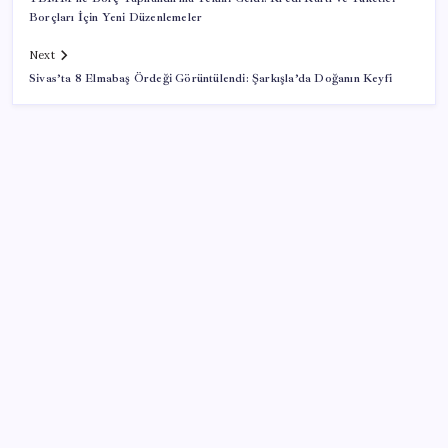
Borçları İçin Yeni Düzenlemeler
Next
Sivas’ta 8 Elmabaş Ördeği Görüntülendi: Şarkışla’da Doğanın Keyfi
SON YAZILAR
Bakan Yumaklı Güvenli Elektronik Küpe İzleme
Sistemi’ni tanıttı! “Her hayvanın dijital bir kimliği
olacak”
Çerçeve yasa TBMM’de… Görüşmeler bugün
başlıyor: Saat belli oldu