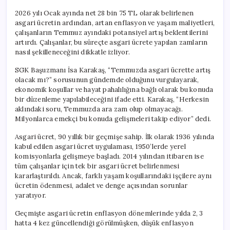
2026 yılı Ocak ayında net 28 bin 75 TL olarak belirlenen
asgari ücretin ardından, artan enflasyon ve yaşam maliyetleri,
çalışanların Temmuz ayındaki potansiyel artış beklentilerini
artırdı. Çalışanlar, bu süreçte asgari ücrete yapılan zamların
nasıl şekilleneceğini dikkatle izliyor.
SGK Başuzmanı İsa Karakaş, “Temmuzda asgari ücrette artış
olacak mı?” sorusunun gündemde olduğunu vurgulayarak,
ekonomik koşullar ve hayat pahalılığına bağlı olarak bu konuda
bir düzenleme yapılabileceğini ifade etti. Karakaş, “Herkesin
aklındaki soru, Temmuzda ara zam olup olmayacağı.
Milyonlarca emekçi bu konuda gelişmeleri takip ediyor” dedi.
Asgari ücret, 90 yıllık bir geçmişe sahip. İlk olarak 1936 yılında
kabul edilen asgari ücret uygulaması, 1950’lerde yerel
komisyonlarla gelişmeye başladı. 2014 yılından itibaren ise
tüm çalışanlar için tek bir asgari ücret belirlenmesi
kararlaştırıldı. Ancak, farklı yaşam koşullarındaki işçilere aynı
ücretin ödenmesi, adalet ve denge açısından sorunlar
yaratıyor.
Geçmişte asgari ücretin enflasyon dönemlerinde yılda 2, 3
hatta 4 kez güncellendiği görülmüşken, düşük enflasyon