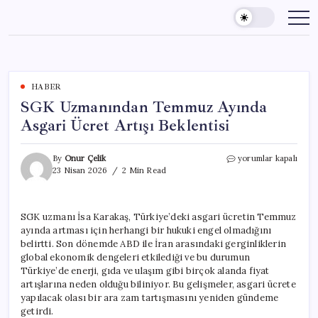
Skip
to
content
HABER
SGK Uzmanından Temmuz Ayında
Asgari Ücret Artışı Beklentisi
SGK
By
Onur Çelik
yorumlar kapalı
Uzmanından
23 Nisan 2026
2 Min Read
Temmuz
Ayında
Asgari
SGK uzmanı İsa Karakaş, Türkiye’deki asgari ücretin Temmuz
Ücret
ayında artması için herhangi bir hukuki engel olmadığını
Artışı
Beklentisi
belirtti. Son dönemde ABD ile İran arasındaki gerginliklerin
için
global ekonomik dengeleri etkilediği ve bu durumun
Türkiye’de enerji, gıda ve ulaşım gibi birçok alanda fiyat
artışlarına neden olduğu biliniyor. Bu gelişmeler, asgari ücrete
yapılacak olası bir ara zam tartışmasını yeniden gündeme
getirdi.