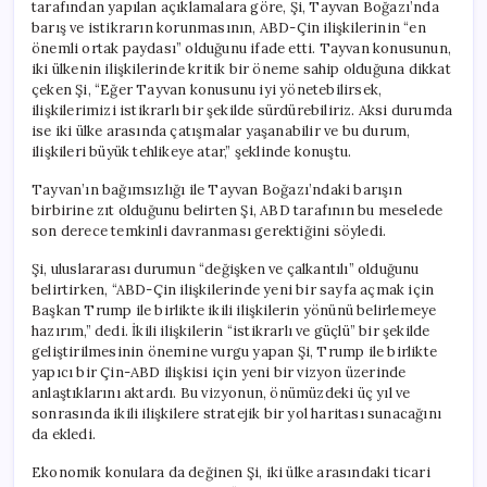
tarafından yapılan açıklamalara göre, Şi, Tayvan Boğazı’nda
barış ve istikrarın korunmasının, ABD-Çin ilişkilerinin “en
önemli ortak paydası” olduğunu ifade etti. Tayvan konusunun,
iki ülkenin ilişkilerinde kritik bir öneme sahip olduğuna dikkat
çeken Şi, “Eğer Tayvan konusunu iyi yönetebilirsek,
ilişkilerimizi istikrarlı bir şekilde sürdürebiliriz. Aksi durumda
ise iki ülke arasında çatışmalar yaşanabilir ve bu durum,
ilişkileri büyük tehlikeye atar,” şeklinde konuştu.
Tayvan’ın bağımsızlığı ile Tayvan Boğazı’ndaki barışın
birbirine zıt olduğunu belirten Şi, ABD tarafının bu meselede
son derece temkinli davranması gerektiğini söyledi.
Şi, uluslararası durumun “değişken ve çalkantılı” olduğunu
belirtirken, “ABD-Çin ilişkilerinde yeni bir sayfa açmak için
Başkan Trump ile birlikte ikili ilişkilerin yönünü belirlemeye
hazırım,” dedi. İkili ilişkilerin “istikrarlı ve güçlü” bir şekilde
geliştirilmesinin önemine vurgu yapan Şi, Trump ile birlikte
yapıcı bir Çin-ABD ilişkisi için yeni bir vizyon üzerinde
anlaştıklarını aktardı. Bu vizyonun, önümüzdeki üç yıl ve
sonrasında ikili ilişkilere stratejik bir yol haritası sunacağını
da ekledi.
Ekonomik konulara da değinen Şi, iki ülke arasındaki ticari