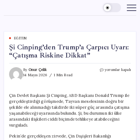
Skip
to
content
EĞITIM
Şi Cinping’den Trump’a Çarpıcı Uyarı:
“Çatışma Riskine Dikkat”
Şi
By
Onur Çelik
yorumlar kapalı
Cinping’den
14 Mayıs 2026
1 Min Read
Trump’a
Çarpıcı
Uyarı:
Çin Devlet Başkanı Şi Cinping, ABD Başkanı Donald Trump ile
“Çatışma
gerçekleştirdiği görüşmede, Tayvan meselesinin doğru bir
Riskine
Dikkat”
şekilde ele alınmadığı takdirde iki süper güç arasında çatışma
için
yaşanabileceği uyarısında bulundu. Şi, bu durumun iki ülke
arasındaki ilişkileri ciddi biçimde tehlikeye atabileceğini
vurguladı.
Pekin’de gerçekleşen zirvede, Çin Dışişleri Bakanlığı