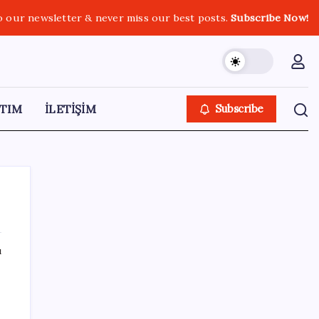
o our newsletter & never miss our best posts.
Subscribe Now!
TIM
İLETİŞİM
Subscribe
ı
SON YAZILAR
Katlanabilir telefonda incelik yarışı kızıştı:
HONOR Magic V6 Türkiye’de