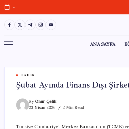
Skip
-
to
content
https://www.facebook.com/
https://twitter.com/
https://t.me/
https://www.instagram.com/
https://youtube.com/
ANA SAYFA
E
HABER
Şubat Ayında Finans Dışı Şirke
By
Onur Çelik
23 Nisan 2026
2 Min Read
Türkiye Cumhuriyet Merkez Bankası’nın (TCMB) veri