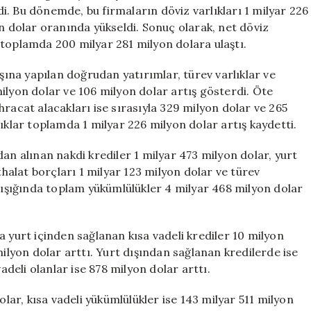
Net
rdi. Bu dönemde, bu firmaların döviz varlıkları 1 milyar 226
Döviz
on dolar oranında yükseldi. Sonuç olarak, net döviz
Açığı
 toplamda 200 milyar 281 milyon dolara ulaştı.
Yükseldi
için
ışına yapılan doğrudan yatırımlar, türev varlıklar ve
ilyon dolar ve 106 milyon dolar artış gösterdi. Öte
racat alacakları ise sırasıyla 329 milyon dolar ve 265
ıklar toplamda 1 milyar 226 milyon dolar artış kaydetti.
an alınan nakdi krediler 1 milyar 473 milyon dolar, yurt
thalat borçları 1 milyar 123 milyon dolar ve türev
r ışığında toplam yükümlülükler 4 milyar 468 milyon dolar
a yurt içinden sağlanan kısa vadeli krediler 10 milyon
milyon dolar arttı. Yurt dışından sağlanan kredilerde ise
adeli olanlar ise 878 milyon dolar arttı.
olar, kısa vadeli yükümlülükler ise 143 milyar 511 milyon