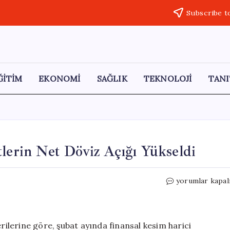
Subscribe t
ĞİTİM
EKONOMİ
SAĞLIK
TEKNOLOJİ
TANI
tlerin Net Döviz Açığı Yükseldi
Şubat
yorumlar kapal
Ayında
Finans
Dışı
Şirketlerin
lerine göre, şubat ayında finansal kesim harici