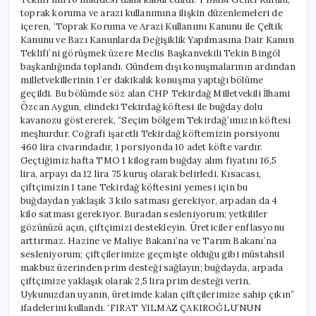
toprak koruma ve arazi kullanımına ilişkin düzenlemeleri de
içeren, ‘Toprak Koruma ve Arazi Kullanımı Kanunu ile Çeltik
Kanunu ve Bazı Kanunlarda Değişiklik Yapılmasına Dair Kanun
Teklifi’ni görüşmek üzere Meclis Başkanvekili Tekin Bingöl
başkanlığında toplandı. Gündem dışı konuşmalarının ardından
milletvekillerinin 1’er dakikalık konuşma yaptığı bölüme
geçildi. Bu bölümde söz alan CHP Tekirdağ Milletvekili İlhami
Özcan Aygun, elindeki Tekirdağ köftesi ile buğday dolu
kavanozu göstererek, “Seçim bölgem Tekirdağ’ımızın köftesi
meşhurdur. Coğrafi işaretli Tekirdağ köftemizin porsiyonu
460 lira civarındadır, 1 porsiyonda 10 adet köfte vardır.
Geçtiğimiz hafta TMO 1 kilogram buğday alım fiyatını 16,5
lira, arpayı da 12 lira 75 kuruş olarak belirledi. Kısacası,
çiftçimizin 1 tane Tekirdağ köftesini yemesi için bu
buğdaydan yaklaşık 3 kilo satması gerekiyor, arpadan da 4
kilo satması gerekiyor. Buradan sesleniyorum; yetkililer
gözünüzü açın, çiftçimizi destekleyin. Üreticiler enflasyonu
arttırmaz. Hazine ve Maliye Bakanı’na ve Tarım Bakanı’na
sesleniyorum; çiftçilerimize geçmişte olduğu gibi müstahsil
makbuz üzerinden prim desteği sağlayın; buğdayda, arpada
çiftçimize yaklaşık olarak 2,5 lira prim desteği verin.
Uykunuzdan uyanın, üretimde kalan çiftçilerimize sahip çıkın”
ifadelerini kullandı. ‘FIRAT YILMAZ ÇAKIROĞLU’NUN