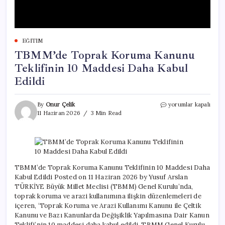
EĞITIM
TBMM’de Toprak Koruma Kanunu
Teklifinin 10 Maddesi Daha Kabul
Edildi
TBMM’de
By
Onur Çelik
yorumlar kapalı
Toprak
11 Haziran 2026
3 Min Read
Koruma
Kanunu
Teklifinin
10
Maddesi
Daha
TBMM’de Toprak Koruma Kanunu Teklifinin 10 Maddesi Daha
Kabul
Kabul Edildi Posted on 11 Haziran 2026 by Yusuf Arslan
Edildi
TÜRKİYE Büyük Millet Meclisi (TBMM) Genel Kurulu’nda,
için
toprak koruma ve arazi kullanımına ilişkin düzenlemeleri de
içeren, ‘Toprak Koruma ve Arazi Kullanımı Kanunu ile Çeltik
Kanunu ve Bazı Kanunlarda Değişiklik Yapılmasına Dair Kanun
Teklifi’nin 10 maddesi daha kabul edildi. TBMM Genel Kurulu,