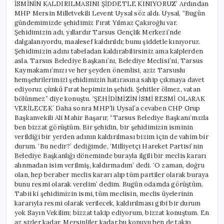
İSMİNİN KALDIRILMASINI ŞİDDETLE KINIYORUZ’ Ardından
MHP Mersin Milletvekili Levent Uysal söz aldı. Uysal, “Bugün
gündemimizde şehidimiz Fırat Yılmaz Çakıroğlu var.
Şehidimizin adı, yıllardır Tarsus Gençlik Merkezi’nde
dalgalanıyordu, maalesef kaldırıldı; bunu şiddetle kınıyoruz.
Şehidimizin adını tabeladan kaldırabilirsiniz ama kalplerden
asla. Tarsus Belediye Başkanı’nı, Belediye Meclisi’ni, Tarsus
Kaymakamı’mızı ve her şeyden önemlisi, aziz Tarsuslu
hemşehrilerimizi şehidimizin hatırasına sahip çıkmaya davet
ediyoruz çünkü Fırat hepimizin şehidi. Şehitler ölmez, vatan
bölünmez” diye konuştu. ‘ŞEHİDİMİZİN İSMİ RESMİ OLARAK
VERİLECEK’ Daha sonra MHP’li Uysal’a cevaben CHP Grup
Başkanvekili Ali Mahir Başarır, “Tarsus Belediye Başkanı’mızla
ben bizzat görüştüm. Bir şehidin, bir şehidimizin isminin
verildiği bir yerden adının kaldırılması bizim için de vahim bir
durum. ‘Bu nedir?’ dediğimde, ‘Milliyetçi Hareket Partisi’nin
Belediye Başkanlığı döneminde burayla ilgili bir meclis kararı
alınmadan isim verilmiş, kaldırmadım’ dedi. ‘O zaman, doğru
olan, hep beraber meclis kararı alıp tüm partiler olarak buraya
bunu resmi olarak verelim’ dedim. Bugün odamda görüştüm.
Tabii ki şehidimizin ismi, tüm meclisin, meclis üyelerinin
kararıyla resmi olarak verilecek, kaldırılması gibi bir durum
yok Sayın Vekilim; bizzat takip ediyorum, bizzat konuştum. En
az sizler kadar, Mersinliler kadar bu konuyu ben de takip